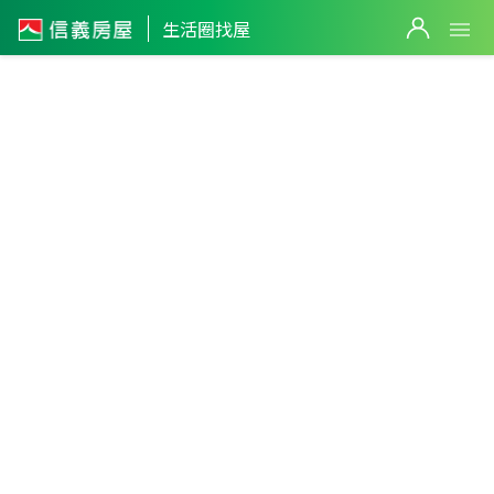
生活圈找屋
屏東縣
・
屏東市
演藝廳生活圈
篩選
返回生活圈