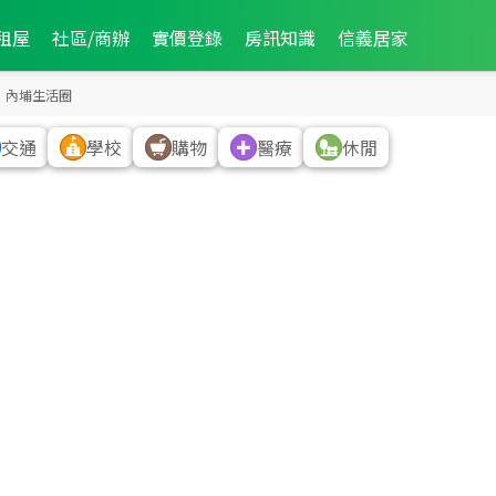
租屋
社區/商辦
實價登錄
房訊知識
信義居家
內埔生活圈
交通
學校
購物
醫療
休閒