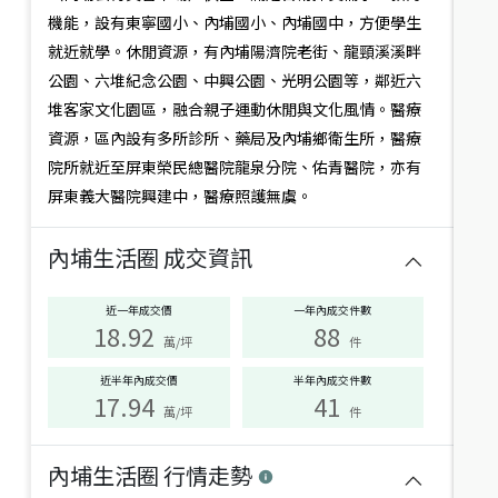
況
您搜尋的生活圈目前沒有銷售中物件
機能，設有東寧國小、內埔國小、內埔國中，方便學生
試著調整鄰近生活圈查看
就近就學。休閒資源，有內埔陽濟院老街、龍頸溪溪畔
或是聯繫專人為您服務
符
公園、六堆紀念公園、中興公園、光明公園等，鄰近六
合
堆客家文化園區，融合親子運動休閒與文化風情。醫療
此
篩
資源，區內設有多所診所、藥局及內埔鄉衛生所，醫療
聯繫專人
選
院所就近至屏東榮民總醫院龍泉分院、佑青醫院，亦有
條
屏東義大醫院興建中，醫療照護無虞。
件
的
生
內埔生活圈
成交資訊
活
圈
有：
近一年成交價
一年內成交件數
18.92
88
萬/坪
件
近半年內成交價
半年內成交件數
17.94
41
萬/坪
件
內埔生活圈
行情走勢