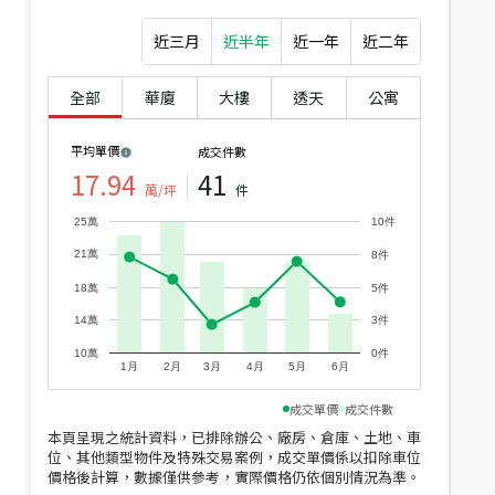
近三月
近半年
近一年
近二年
全部
華廈
大樓
透天
公寓
平均單價
成交件數
17.94
41
近
萬/坪
件
價
25萬
10件
21萬
8件
18萬
5件
14萬
3件
10萬
0件
1月
2月
3月
4月
5月
6月
成交單價
成交件數
本頁呈現之統計資料，已排除辦公、廠房、倉庫、土地、車
位、其他類型物件及特殊交易案例，成交單價係以扣除車位
價格後計算，數據僅供參考，實際價格仍依個別情況為準。