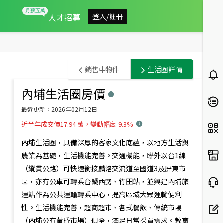
人才招募
登入/註冊
屏
銷售中物件
生活圈詳情
東
內埔生活圈
房價
此範圍內有
0
筆銷售中物件
縣
預設排序
最近更新：
2026年02月12日
內
近半年成交價17.94 萬，變動幅度-9.3%
埔
內埔生活圈，具備深厚的客家文化底蘊，以地方生活與
鄉
農業為基礎，生活機能完善。交通機能，聯外以台1線
（縱貫公路）可快速銜接麟洛交流道至國道3及屏東市
房
區，亦有公車可轉乘台鐵西勢、竹田站，並興建內埔旅
市
運站作為公共運輸轉乘中心，提高區域大眾運輸便利
概
性。生活機能完善，超商超市、各式餐飲、傳統市場
（內埔公有黃昏市場）俱全，滿足日常採買需求。教育