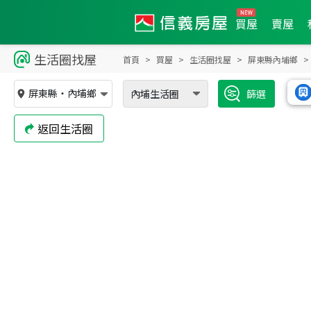
買屋
賣屋
生活圈找屋
首頁
買屋
生活圈找屋
屏東縣內埔鄉
屏東縣
・
內埔鄉
內埔生活圈
篩選
返回生活圈