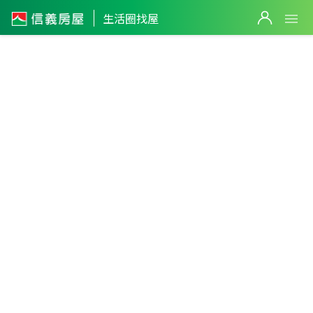
生活圈找屋
屏東縣
・
崁頂鄉
崁頂生活圈
篩選
返回生活圈