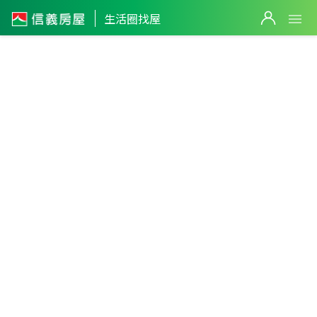
生活圈找屋
屏東縣
・
車城鄉
車城生活圈
篩選
返回生活圈