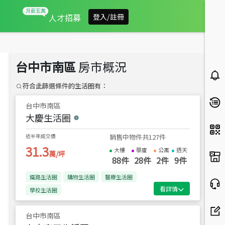
人才招募
登入/註冊
台中市南區
房市概況
符合此篩選條件的生活圈有：
房
此
台中市
南區
最近
大慶生活圈
近半
近半年成交價
銷售中物件共
127
件
--
31.3
大樓
華廈
公寓
透天
萬/坪
88
件
28
件
2
件
9
件
成
鐵路生活圈
購物生活圈
醫療生活圈
看詳情
學校生活圈
行
台中市
南區