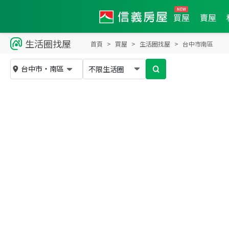
買屋
賣屋
生活圈找屋
大
首頁
買屋
生活圈找屋
台中市南區
1
十三期重
台中市
・
南區
不限生活圈
劃區
0
件