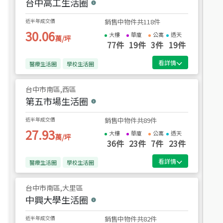
台中高工生活圈
近半年成交價
銷售中物件共
118
件
30.06
大樓
華廈
公寓
透天
萬/坪
77
件
19
件
3
件
19
件
看詳情
醫療生活圈
學校生活圈
台中市
南區,西區
第五市場生活圈
近半年成交價
銷售中物件共
89
件
27.93
大樓
華廈
公寓
透天
萬/坪
36
件
23
件
7
件
23
件
看詳情
醫療生活圈
學校生活圈
台中市
南區,大里區
中興大學生活圈
近半年成交價
銷售中物件共
82
件