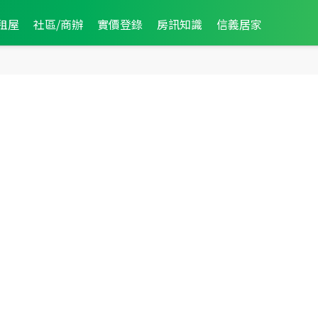
89
件
租屋
社區/商辦
實價登錄
房訊知識
信義居家
忠孝生活
圈
慶生活
64
件
圈
27
件
中興大學
生活圈
82
件
台中高工
生活圈
118
件