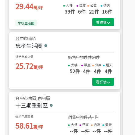
29.44
大樓
華廈
公寓
透天
萬/坪
39
件
6
件
21
件
16
件
看詳情
學校生活圈
台中市
南區
忠孝生活圈
近半年成交價
銷售中物件共
64
件
25.72
大樓
華廈
公寓
透天
萬/坪
52
件
4
件
4
件
4
件
看詳情
台中市
南區,南屯區
十三期重劃區
近半年成交價
銷售中物件共
--
件
58.61
大樓
華廈
公寓
透天
萬/坪
--
件
--
件
--
件
--
件