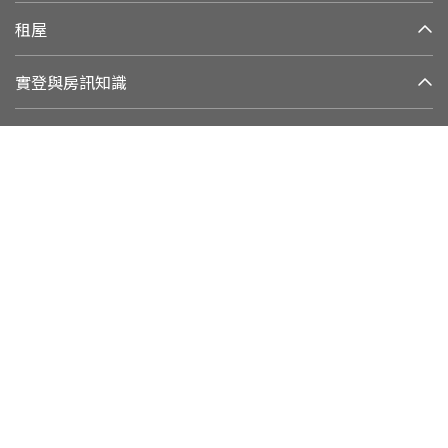
租屋
實登與房訊知識
信義居家
集團與永續發展
加好友
追蹤我們
客戶權益專線
：
0800-211-922
網路客服：
(02)2755-7666
客戶權益信箱：
cs@sinyi.com.tw
110 台北市信義區信義路五段100號