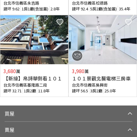
台北市信義區永吉路
台北市信義區松德路
建坪
9.62
1房1廳(含加蓋)
2.8年
建坪
92.4
5房2廳(含加蓋)
35.4年
3,680
3,980
萬
萬
【新接】帛詩華側看１０１
１０１景觀北醫電梯三房車
台北市信義區基隆路二段
台北市信義區吳興街
建坪
32.71
1房2廳
11.8年
建坪
56.5
3房2廳
25.0年
買屋
賣屋