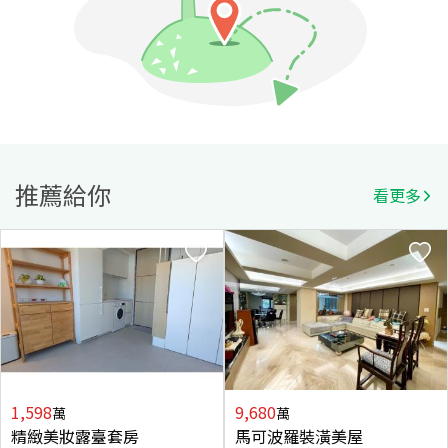
推薦給你
看更多
1,598
9,680
萬
萬
精緻美妝露臺套房
馬可波羅裝潢美屋