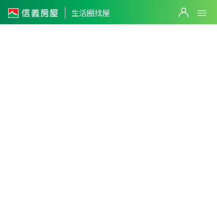
生活圈找屋
台中市
・
清水區
海巡署生活圈
篩選
返回生活圈
6
筆