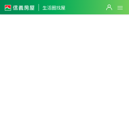
生活圈找屋
七股生活
圈
0
台南市
・
七股區
不限生活圈
件