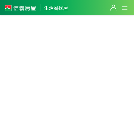
生活圈找屋
台南市
・
新市區
新和重劃區
篩選
998
萬
返回生活圈
,465
萬