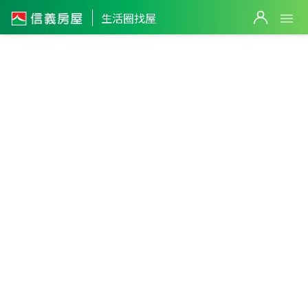
2
筆
2
筆
5
筆
生活圈找屋
3
筆
4
筆
3
筆
南京三民站
筆
3,150
萬
台北市
・
松山區
南京三民生活圈
篩選
2,888
萬
3
筆
返回生活圈
1,980
萬
25
筆
3
筆
12,000
萬
3
筆
4
筆