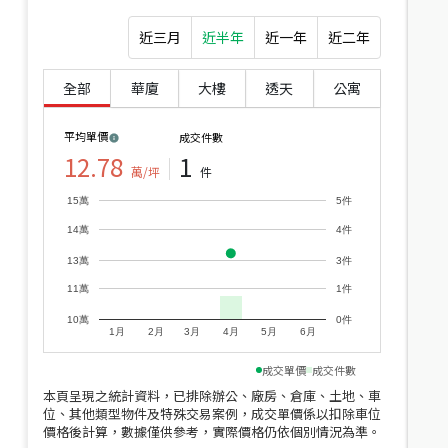
近三月
近半年
近一年
近二年
全部
華廈
大樓
透天
公寓
平均單價
成交件數
12.78
1
萬/坪
件
15萬
5件
14萬
4件
近
價
13萬
3件
11萬
1件
10萬
0件
1月
2月
3月
4月
5月
6月
成交單價
成交件數
本頁呈現之統計資料，已排除辦公、廠房、倉庫、土地、車
位、其他類型物件及特殊交易案例，成交單價係以扣除車位
價格後計算，數據僅供參考，實際價格仍依個別情況為準。