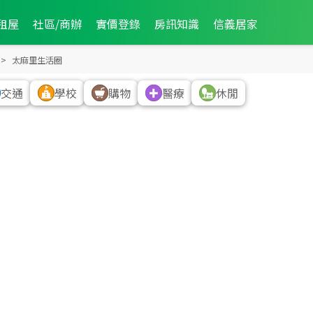
租屋
社區/商辦
實價登錄
房訊知識
信義居家
太麻里生活圈
交通
學校
購物
醫療
休閒