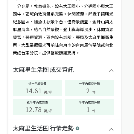
概
您搜尋的生活圈目前沒有銷售中物件
十分充足。教育機能，設有大王國小、介達國小與大王
試著調整鄰近生活圈查看
況
國中，區域內教育體系完整。休閒資源，鄰近千禧曙光
或是聯繫專人為您服務
紀念園區、鱷魚山觀景平台、佳崙景觀臺、金針山與太
麻里海岸，結合自然景觀、登山與海岸漫步，休閒資源
符
合
豐富。醫療資源，區內設有診所、藥局及太麻里鄉衛生
聯繫專人
此
所，大型醫療需求可前往台東市的台東馬偕醫院或台北
篩
榮總台東分院，提供醫療照護支持。
選
條
件
太麻里生活圈
成交資訊
的
生
活
近一年成交價
一年內成交件數
圈
14.61
2
萬/坪
件
有：
近半年內成交價
半年內成交件數
12.78
1
萬/坪
件
太麻里生活圈
行情走勢