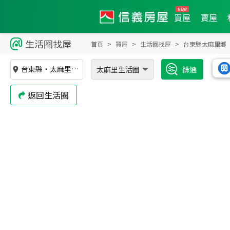
買屋
賣屋
生活圈找屋
首頁
買屋
生活圈找屋
台東縣太麻里鄉
台東縣
・
太麻里鄉
太麻里生活圈
篩選
返回生活圈