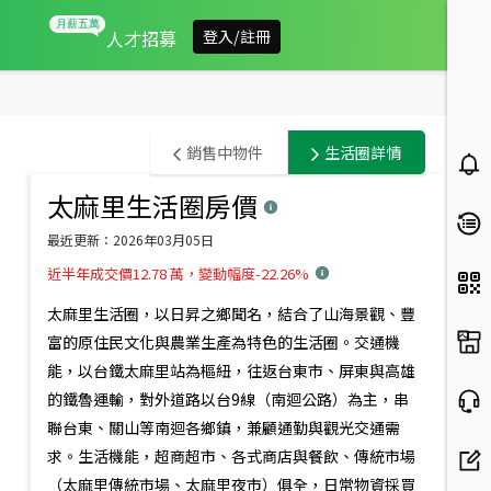
人才招募
登入/註冊
台
銷售中物件
生活圈詳情
東
太麻里生活圈
房價
此範圍內有
0
筆銷售中物件
縣
預設排序
最近更新：
2026年03月05日
太
近半年成交價12.78 萬，變動幅度-22.26%
麻
太麻里生活圈，以日昇之鄉聞名，結合了山海景觀、豐
里
富的原住民文化與農業生產為特色的生活圈。交通機
能，以台鐵太麻里站為樞紐，往返台東市、屏東與高雄
鄉
的鐵魯運輸，對外道路以台9線（南迴公路）為主，串
房
聯台東、關山等南迴各鄉鎮，兼顧通勤與觀光交通需
市
求。生活機能，超商超市、各式商店與餐飲、傳統市場
（太麻里傳統市場、太麻里夜市）俱全，日常物資採買