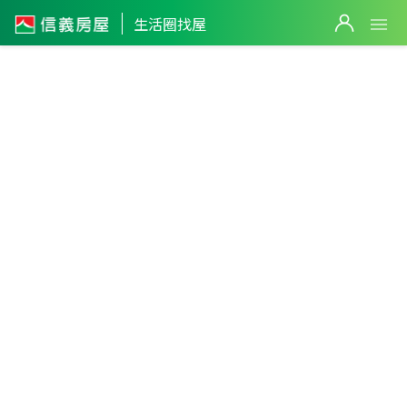
生活圈找屋
大武生活
圈
0
台東縣
・
大武鄉
不限生活圈
件