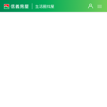
生活圈找屋
3
筆
9,280
萬
桃園市
・
中壢區
中原生活圈
篩選
2,450
萬
331
萬
返回生活圈
2
筆
260
萬
5
筆
2,398
萬
3
筆
980
萬
2,298
萬