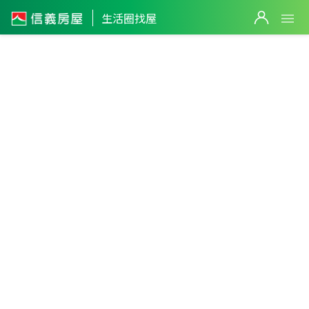
生活圈找屋
桃園市
・
龍潭區
石門生活圈
篩選
返回生活圈
668
萬
6,888
萬