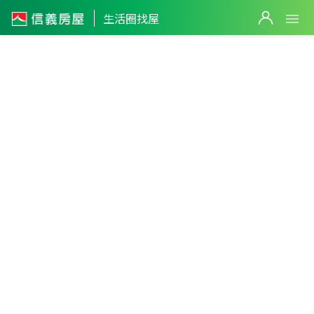
生活圈找屋
桃園市
・
楊梅區
新富車站生活圈
篩選
返回生活圈