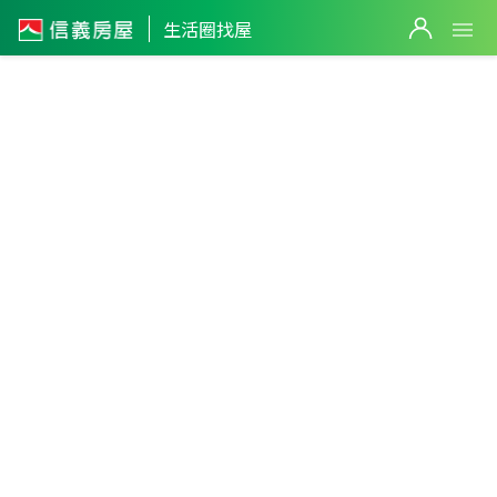
生活圈找屋
桃園市
・
觀音區
觀音工業區
篩選
返回生活圈
1,380
萬
338
萬