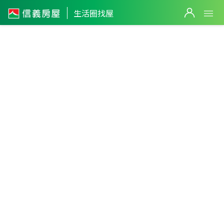
生活圈找屋
1,588
萬
桃園市
・
八德區
高城生活圈
篩選
4
筆
返回生活圈
2
筆
4
筆