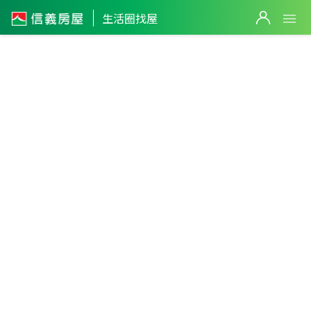
生活圈找屋
上南崁生
活圈
77
下南崁生
桃園市
・
蘆竹區
不限生活圈
件
活圈
59
件