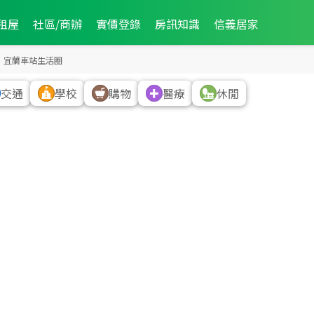
租屋
社區/商辦
實價登錄
房訊知識
信義居家
宜蘭車站生活圈
交通
學校
購物
醫療
休閒
668
萬