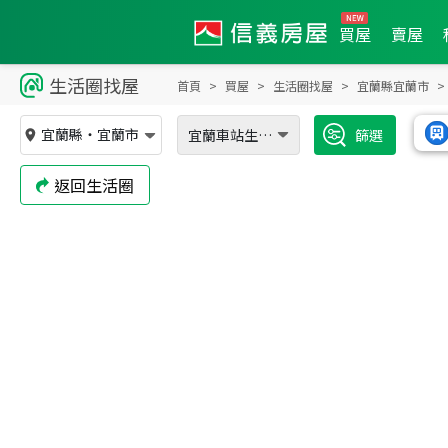
買屋
賣屋
生活圈找屋
首頁
買屋
生活圈找屋
宜蘭縣宜蘭市
宜蘭縣
・
宜蘭市
宜蘭車站生活圈
篩選
返回生活圈
2,750
萬