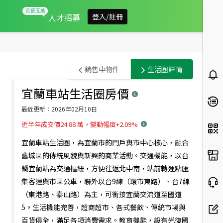
人才招募
登入/註冊
宜
銷售中物件
生活圈詳情
蘭
宜蘭車站生活圈
房價
此範圍內有
3
筆銷售中物件
縣
預設排序
最近更新：
2026年02月10日
宜
近半年成交價24.88 萬，變動幅度+2.09%
3.98
%
蘭
宜蘭車站生活圈，為宜蘭市的門戶與市中心核心，融合
市
舊城區的傳統風貌與新興的商業活動。交通機能，以台
鐵宜蘭站為交通樞紐，方便往返北中南，站前轉運點匯
房
集客運與市區公車，聯外以台9線（環市東路）、台7線
市
（東港路、泰山路）為主，可銜接宜蘭交流道至國道
概
5。生活機能完善，超商超市、各式餐飲、傳統市場與
1,688
2,750
萬
萬
1,758
萬
百貨俱全，滿足各項消費需求。教育機能，設有光復國
嵐峰路靜巷典雅舒適透天
樹海綠意景觀透天宅