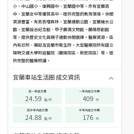
況
宜蘭縣宜蘭市嵐峰路一段
宜蘭縣宜蘭市農權路二段
小、中山國小、復興國中、宜蘭國中等，亦有宜蘭高
建坪
44.44
5房2廳(含加蓋)
38.2
建坪
72.04
4房2廳
38.2年
中、宜蘭女中等優質高中，提供完整的教育環境。休閒
年
符
資源豐富，有丟丟噹森林、宜蘭運動公園、宜蘭幾米公
合
園、宜蘭設治紀念館、甲子蘭酒文物館、蘭陽原創館
此
篩
等，提供歷史文化與親子運動休閒選擇。醫療資源，區
選
內有診所、藥局及宜蘭市衛生所，大型醫療院所有國立
條
陽明交通大學附設醫院（蘭陽院區、新民院區）等，提
件
的
供完整的醫療照護。
生
活
宜蘭車站生活圈
成交資訊
圈
668
萬
有：
宜大美宿採光好屋
近一年成交價
一年內成交件數
宜蘭縣宜蘭市農權路
24.59
409
建坪
22.68
2房2衛
14.7年
萬/坪
件
近半年內成交價
半年內成交件數
24.88
176
萬/坪
件