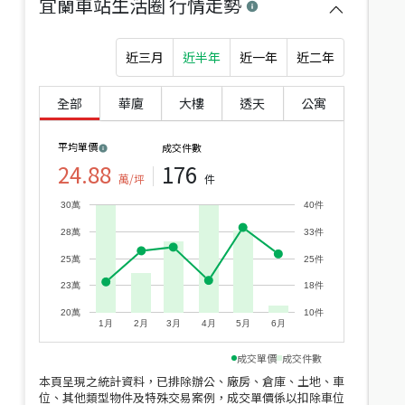
宜蘭車站生活圈
行情走勢
近三月
近半年
近一年
近二年
全部
華廈
大樓
透天
公寓
平均單價
成交件數
24.88
176
萬/坪
件
近
30萬
40件
價
28萬
33件
25萬
25件
23萬
18件
20萬
10件
1月
2月
3月
4月
5月
6月
成交單價
成交件數
本頁呈現之統計資料，已排除辦公、廠房、倉庫、土地、車
位、其他類型物件及特殊交易案例，成交單價係以扣除車位