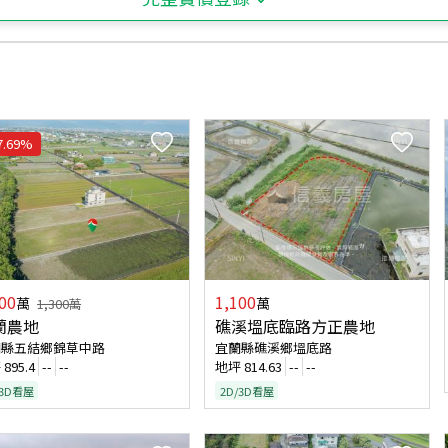
7.69
%
00
1,100
萬
萬
1,300
萬
蘭農地
礁溪塭底臨路方正農地
蘭縣五結鄉錦草中路
宜蘭縣礁溪鄉塭底路
坪
895.4
--
--
地坪
814.63
--
--
/3D看屋
2D/3D看屋