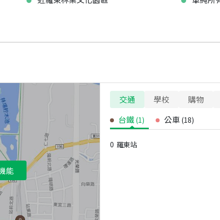
交通
學校
購物
台鐵
公車
(
1
)
(
18
)
0
羅東站
機能