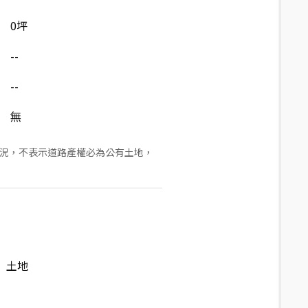
0坪
--
--
無
狀況，不表示道路產權必為公有土地，
土地