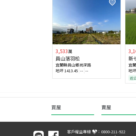
3,533
3,1
萬
員山落羽松
新
宜蘭縣員山鄉尚深路
宜
地坪
1413.45
--
--
地
近
買屋
賣屋
客戶權益專線
：
0800-211-922