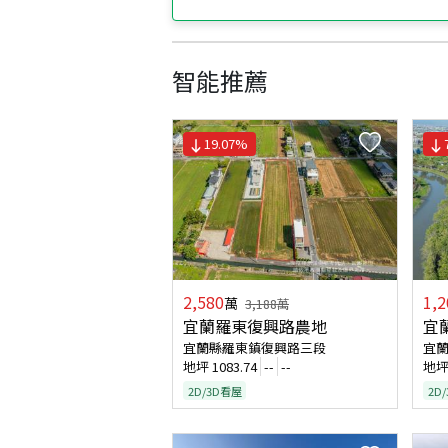
智能推薦
19.07
%
2,580
1,2
萬
3,188
萬
宜蘭羅東復興路農地
宜
宜蘭縣羅東鎮復興路三段
宜
地坪
1083.74
--
--
地
2D/3D看屋
2D