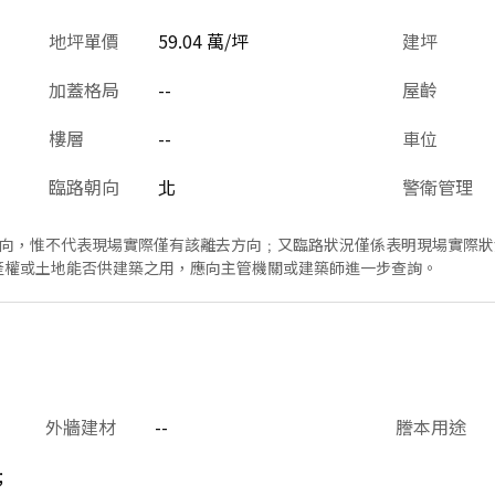
地坪單價
59.04 萬/坪
建坪
加蓋格局
--
屋齡
樓層
--
車位
臨路朝向
北
警衛管理
方向，惟不代表現場實際僅有該離去方向﹔又臨路狀況僅係表明現場實際
產權或土地能否供建築之用，應向主管機關或建築師進一步查詢。
外牆建材
--
謄本用途
;