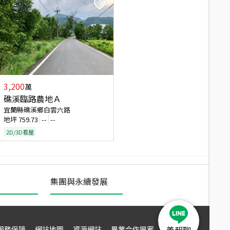
3,200
萬
礁溪臨路農地Ａ
宜蘭縣礁溪鄉白雲六路
地坪
759.73
--
--
2D/3D看屋
集團與永續發展
服務保障
網站地圖
資源網站
異業合作提案