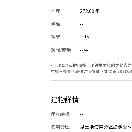
地坪
272.69坪
格局
--
類型
土地
邊間/暗房
--/--
- 土地臨路朝向係指土地往主要道路之離去
亦與日後是否得供建築無關，如須查明道路
建物詳情
建物結構
--
使用分區
見土地使用分區證明影本