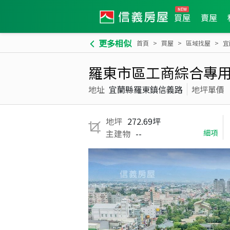
買屋
賣屋
更多相似
首頁
買屋
區域找屋
宜
羅東市區工商綜合專
地址
宜蘭縣羅東鎮信義路
地坪單價
地坪
272.69坪
主建物
--
細項