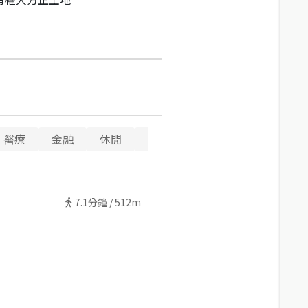
醫療
金融
休閒
寵物
警消
重要設施
7.1
分鐘 /
512m