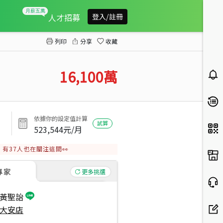
羅東市區工商綜合專用區Ａ
人才招募
登入/註冊
列印
分享
收藏
16,100
萬
依據你的設定值計算
試算
523,544
元/月
有
37
人也在關注這間👀
專家
更多挑選
黃聖詒
大安店