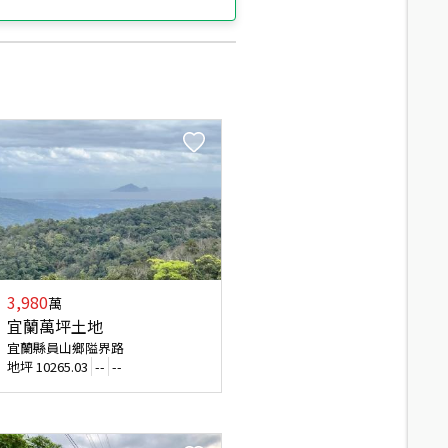
3,980
萬
宜蘭萬坪土地
宜蘭縣員山鄉隘界路
地坪
10265.03
--
--