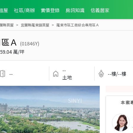
租屋
社區/商辦
實價登錄
房訊知識
信義居家
蘭縣買屋
宜蘭縣羅東鎮買屋
羅東市區工商綜合專用區Ａ
用區Ａ
(01846Y)
59.04 萬/坪
--
--
--樓/--樓
土地
本案