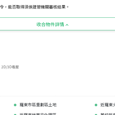
令，能否取得須俟建管機關審核結果。
收合物件詳情
2D/3D看屋
羅東市區重劃區土地
近羅東
近羅東林業文化園區
單純所