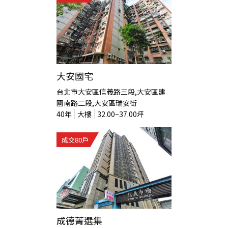
大安國宅
台北市大安區信義路三段,大安區建
國南路二段,大安區瑞安街
40
年
大樓
32.00~37.00
坪
成交
80
戶
成德菁選集