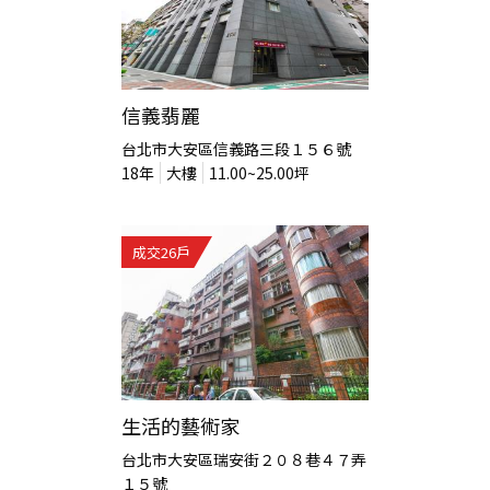
信義翡麗
台北市大安區信義路三段１５６號
18
年
大樓
11.00~25.00
坪
成交
26
戶
生活的藝術家
台北市大安區瑞安街２０８巷４７弄
１５號