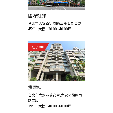
國際虹邦
台北市大安區信義路三段１０２號
45
年
大樓
20.00~40.00
坪
成交
18
戶
攬翠樓
台北市大安區瑞安街,大安區復興南
路二段
39
年
大樓
40.00~60.00
坪