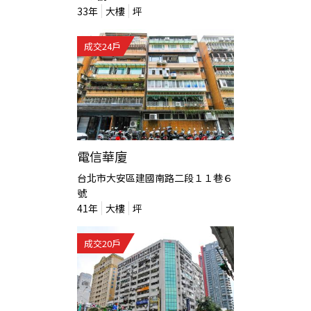
33
年
大樓
坪
成交
24
戶
電信華廈
台北市大安區建國南路二段１１巷６
號
41
年
大樓
坪
成交
20
戶