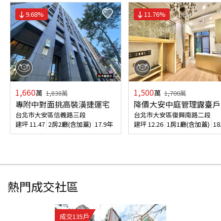
9.68
%
11.76
%
1,660
1,500
萬
萬
1,838
萬
1,700
萬
專附中對面挑高裝潢捷運宅
降價大安中庭管理露臺戶
台北市大安區信義路三段
台北市大安區復興南路二段
建坪
11.47
2房2廳(含加蓋)
17.9年
建坪
12.26
1房1廳(含加蓋)
18
熱門成交社區
成交
135
戶