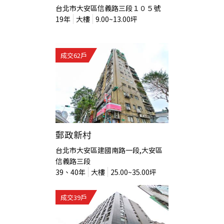
台北市大安區信義路三段１０５號
19
年
大樓
9.00~13.00
坪
成交
62
戶
郵政新村
台北市大安區建國南路一段,大安區
信義路三段
39、40
年
大樓
25.00~35.00
坪
成交
39
戶