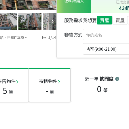
社區維護人
已成交
43
服務需求
我想要
買屋
賣屋
聯絡方式
1
/
14
紹，非物件本身。
皆可(9:00-21:00)
近一年
詢問度
待售物件
待租物件
0
5
-
筆
筆
筆