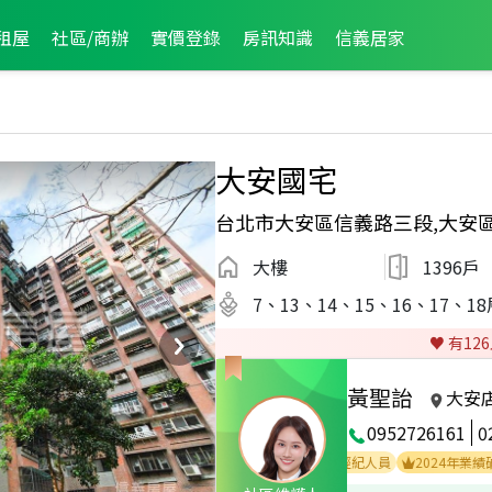
租屋
社區/商辦
實價登錄
房訊知識
信義居家
大安國宅
台北市大安區信義路三段,大安
大樓
1396戶
7、13、14、15、16、17、18
♥️ 有
126
黃聖詒
大安
0952726161
0
1
2025年度區業績TOP2
2025年業績破千萬經紀人員
2024年業績破千萬