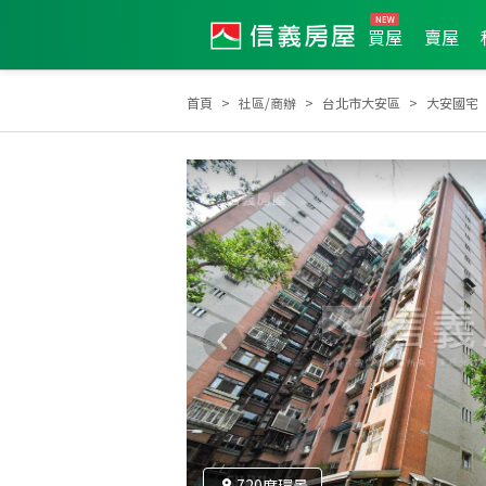
買屋
賣屋
首頁
社區/商辦
台北市大安區
大安國宅
全公司2025年度業績TOP12
2025年度區成件TOP
720度環景