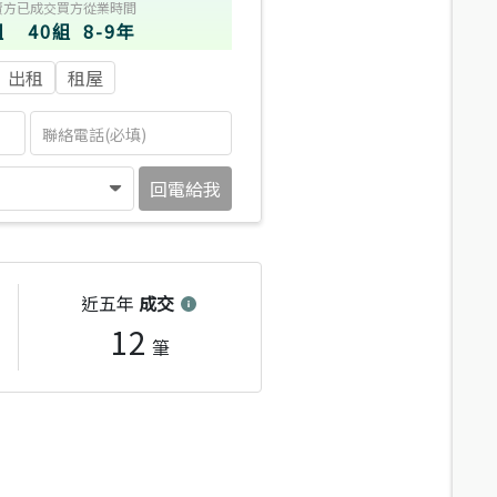
賣方
已成交買方
從業時間
組
40組
8-9年
出租
租屋
回電給我
近五年
成交
12
筆