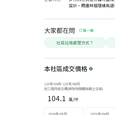
設計，周邊林蔭環繞鳥語花香
大家都在問
換一換
社區垃圾處理方式？
本社區
成交價格
115年/04月~115年/06月
近三個月成交價(排除特殊關係間之交易)
104.1
萬/坪
2026年/05月
2025年/04月