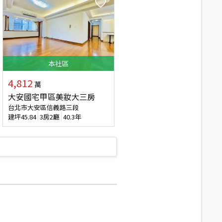
本
社區
4,812
萬
大安國宅甲區美妝大三房
台北市大安區信義路三段
建坪
45.84
3房2廳
40.3年