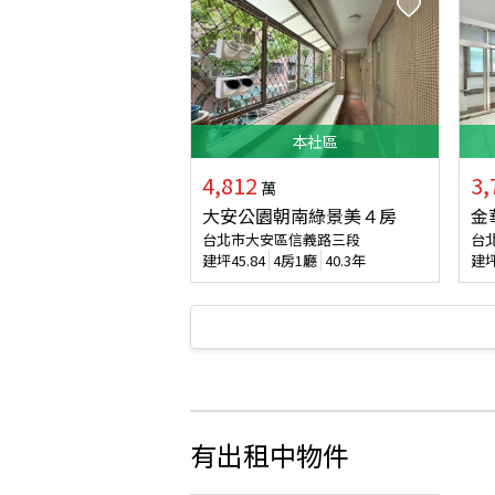
本
社區
4,812
3,
萬
大安公園朝南綠景美４房
金
台北市大安區信義路三段
台
建坪
45.84
4房1廳
40.3年
建
有出租中物件