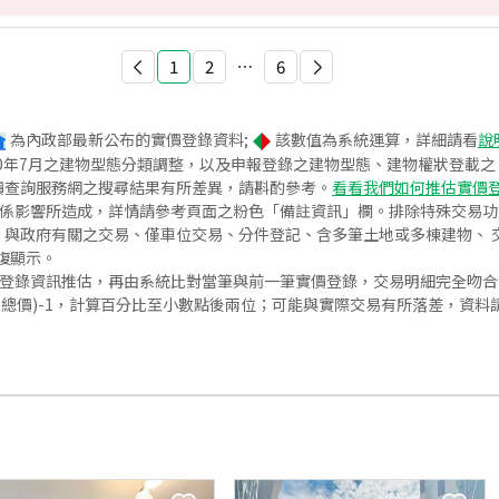
1
2
⋯
6
為內政部最新公布的實價登錄資料;
該數值為系統運算，詳細請看
說
020年7月之建物型態分類調整，以及申報登錄之建物型態、建物權狀登載
價查詢服務網之搜尋結果有所差異，請斟酌參考。
看看我們如何推估實價
關係影響所造成，詳情請參考頁面之粉色「備註資訊」欄。排除特殊交易
與政府有關之交易、僅車位交易、分件登記、含多筆土地或多棟建物、 交
復顯示。
價登錄資訊推估，再由系統比對當筆與前一筆實價登錄，交易明細完全吻
交總價)-1，計算百分比至小數點後兩位；可能與實際交易有所落差，資料