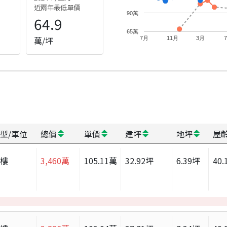
近兩年最低單價
90萬
64.9
65萬
萬/坪
7月
11月
3月
型/車位
總價
單價
建坪
地坪
屋
大樓
3,460
萬
105.11
萬
32.92
坪
6.39
坪
40.