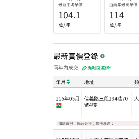
最新平均單價
近兩年最高單價
104.1
114
萬/坪
萬/坪
最新實價登錄
兩年內成交
編輯篩選條件
年月
地址
類
115
年
05
月
信義路三段134巷70
號4樓
備註資訊：
陽台外推；其他增建；