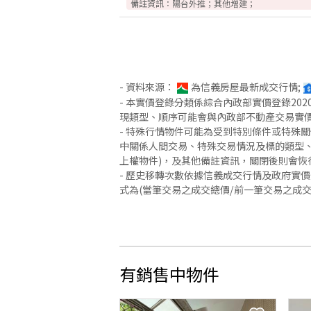
備註資訊：
陽台外推；其他增建；
- 資料來源：
為信義房屋最新成交行情;
- 本實價登錄分類係綜合內政部實價登錄2
現類型、順序可能會與內政部不動產交易實
- 特殊行情物件可能為受到特別條件或特殊
中關係人間交易、特殊交易情況及標的類型、
上權物件)，及其他備註資訊，關閉後則會恢
- 歷史移轉次數依據信義成交行情及政府實
式為(當筆交易之成交總價/前一筆交易之成
有銷售中物件