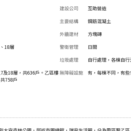
建設公司
互助營造
主要結構
鋼筋混凝土
外牆建材
方塊磚
7、18層
警衛管理
日間
垃圾處理
自行處理，各棟自行
上7及18層，共636戶。乙區樓
無障礙設施
有，每棟不同，有些
共758戶
到大安森林公園，鄰近市圖總館，瑞安生活圈，分為甲區跟乙區