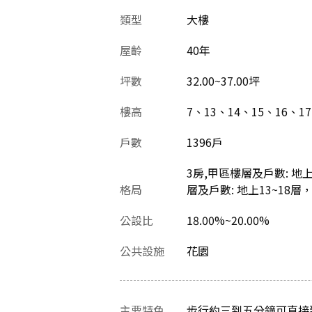
類型
大樓
屋齡
40
年
坪數
32.00~37.00坪
樓高
7、13、14、15、16、1
戶數
1396戶
3房,甲區樓層及戶數: 地
格局
層及戶數: 地上13~18層，
公設比
18.00%~20.00%
公共設施
花園
主要特色
步行約三到五分鐘可直接