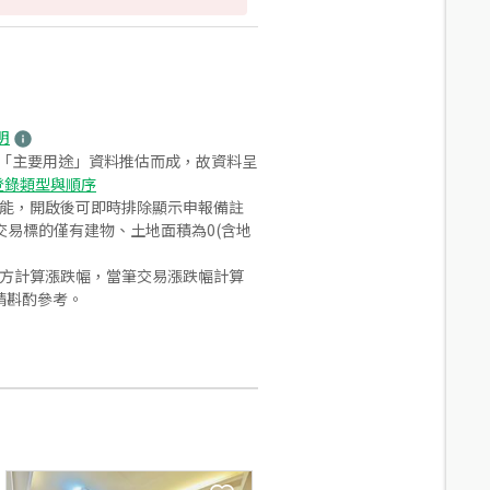
明
之「主要用途」資料推估而成，故資料呈
登錄類型與順序
功能，開啟後可即時排除顯示申報備註
易標的僅有建物、土地面積為0(含地
合方計算漲跌幅，當筆交易漲跌幅計算
請斟酌參考。