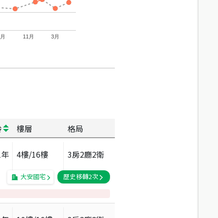
7月
11月
3月
齡
樓層
格局
1
年
4
樓/
16
樓
3房2廳2衛
大安國宅
歷史移轉
2
次