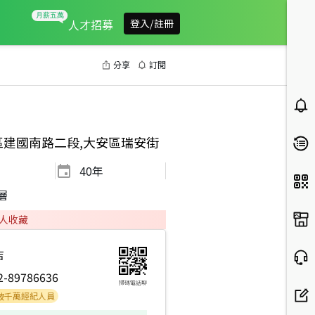
人才招募
登入/註冊
分享
訂閱
區建國南路二段,大安區瑞安街
40
年
層
人收藏
店
2-89786636
掃碼電話聊
經紀人員