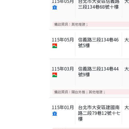
115
年
05
月
台北市大安區信義路
三段134巷68號十樓
備註資訊：
其他增建；
115
年
05
月
信義路三段134巷46
號5樓
115
年
03
月
信義路三段134巷44
號9樓
備註資訊：
陽台外推；其他增建；
115
年
01
月
台北市大安區建國南
路二段79巷12號十七
樓