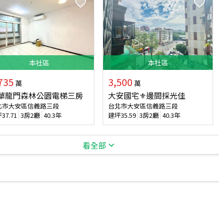
本
社區
本
社區
735
3,500
萬
萬
華龍門森林公園電梯三房
大安國宅⚜︎邊間採光佳
北市大安區信義路三段
台北市大安區信義路三段
坪
37.71
3房2廳
40.3年
建坪
35.59
3房2廳
40.3年
看全部