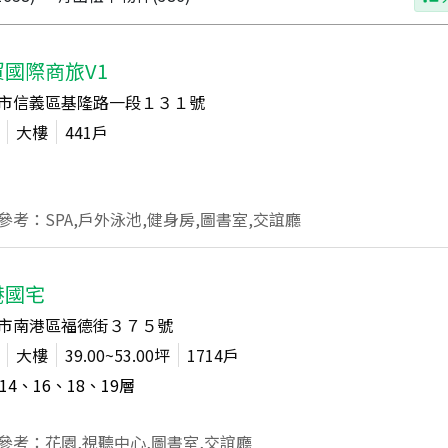
貿國際商旅V1
市信義區基隆路一段１３１號
大樓
441
戶
參考：SPA,戶外泳池,健身房,圖書室,交誼廳
港國宅
市南港區福德街３７５號
大樓
39.00~53.00
坪
1714
戶
14、16、18、19
層
參考：花園,視聽中心,圖書室,交誼廳