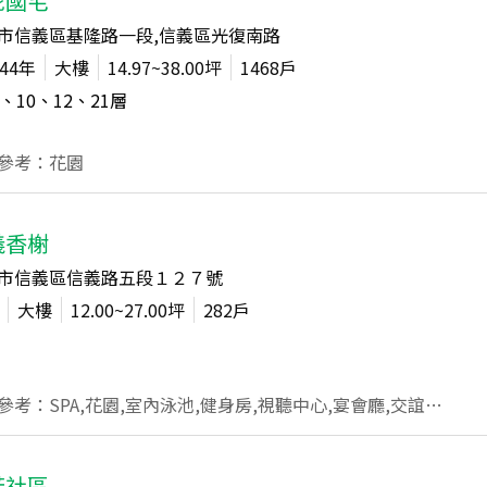
駝國宅
市信義區基隆路一段,信義區光復南路
44
年
大樓
14.97~38.00
坪
1468
戶
、10、12、21
層
參考：花園
義香榭
市信義區信義路五段１２７號
大樓
12.00~27.00
坪
282
戶
公設參考：SPA,花園,室內泳池,健身房,視聽中心,宴會廳,交誼廳,會議室,桌球室,宴會廳兼KTV
芳社區