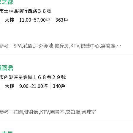
象之都
市士林區德行西路３６號
大樓
11.00~57.00
坪
363
戶
公設參考：SPA,花園,戶外泳池,健身房,KTV,視聽中心,宴會廳,遊戲室,媽媽教室,圖書室,交誼廳,會議室,棋藝室
霸國鼎
市內湖區星雲街１６８巷２９號
大樓
9.00~21.00
坪
340
戶
參考：花園,健身房,KTV,圖書室,交誼廳,桌球室