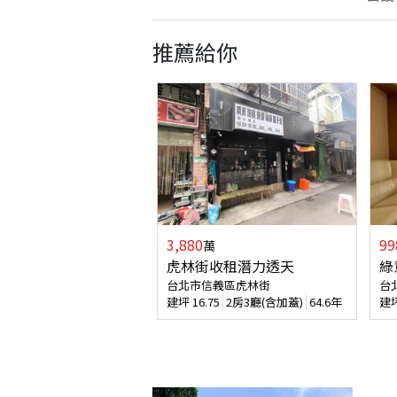
推薦給你
3,880
99
萬
虎林街收租潛力透天
綠
台北市信義區虎林街
台
建坪
16.75
2房3廳(含加蓋)
64.6年
建