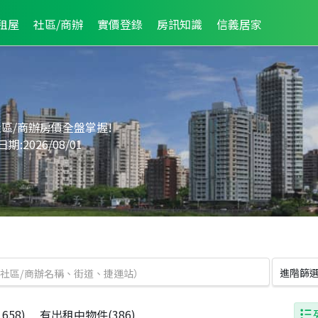
租屋
社區/商辦
實價登錄
房訊知識
信義居家
區/商辦房價全盤掌握!
日期:
2026
/
08
/
01
進階篩選
1658)
有出租中物件
(386)