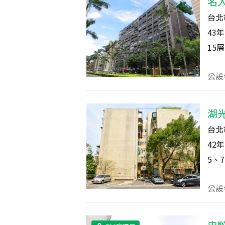
名
台北
43
年
15
層
公設
湖
台北
42
年
5、7
公設