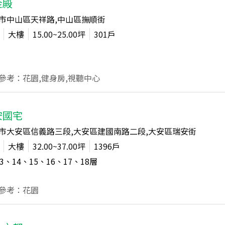
金殿
市中山區天祥路,中山區撫順街
大樓
15.00~25.00
坪
301
戶
參考：花園,健身房,視聽中心
安國宅
市大安區信義路三段,大安區建國南路二段,大安區瑞安街
大樓
32.00~37.00
坪
1396
戶
3、14、15、16、17、18
層
參考：花園