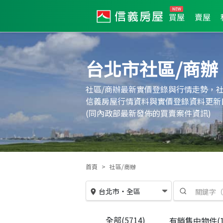
買屋
賣屋
台北市社區/商辦
社區/商辦最新實價登錄與行情走勢，社
信義房屋行情資料與實價登錄資料更新
(同內政部最新發佈的買賣案件資訊)
首頁
社區/商辦
台北市
・
全區
全部
(5714)
有銷售中物件
(