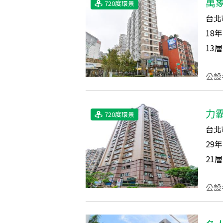
萬
720度環景
台北
18
年
13
層
力
720度環景
台北
29
年
21
層
公設