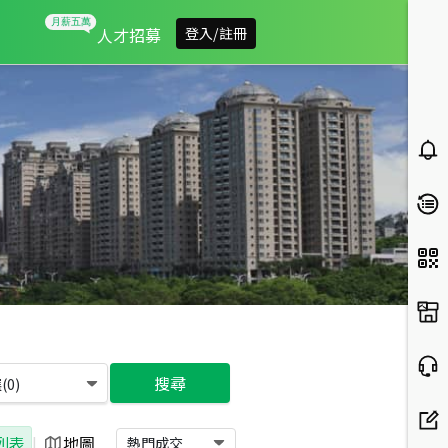
人才招募
登入/註冊
搜尋
(
0
)
列表
|
地圖
熱門成交