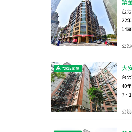
鎮
台北
22
年
14
層
公設
大
720度環景
台北
40
年
7、1
公設