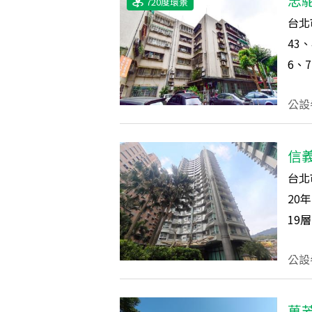
忠
720度環景
台北
43、
6、7
公設
信
台北
20
年
19
層
萬