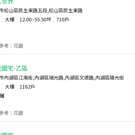
人世界
市松山區民生東路五段,松山區民生東路
大樓
12.00~55.50
坪
710
戶
參考：花園
光國宅-乙區
市內湖區江南街,內湖區瑞光路,內湖區文德路,內湖區陽光街
大樓
1162
戶
層
參考：花園