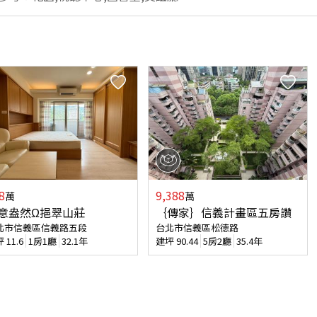
8
9,388
萬
萬
意盎然Ω挹翠山莊
｛傳家｝信義計畫區五房讚
北市信義區信義路五段
台北市信義區松德路
坪
11.6
1房1廳
32.1年
建坪
90.44
5房2廳
35.4年