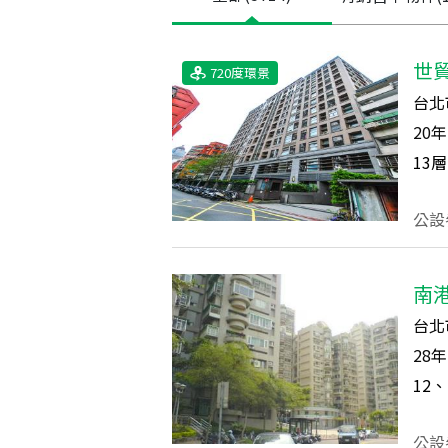
世
720度環景
台北
20
年
13
層
公設
南
台北
28
年
12、
公設