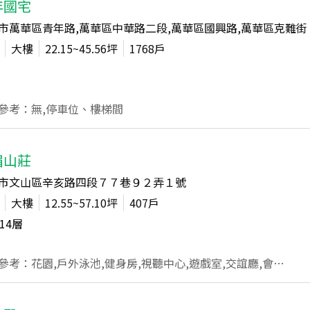
年國宅
市萬華區青年路,萬華區中華路二段,萬華區國興路,萬華區克難街
大樓
22.15~45.56
坪
1768
戶
參考：無,停車位、樓梯間
眉山莊
市文山區辛亥路四段７７巷９２弄１號
大樓
12.55~57.10
坪
407
戶
14
層
公設參考：花園,戶外泳池,健身房,視聽中心,遊戲室,交誼廳,會議室,桌球室