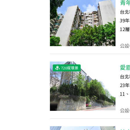
青
台北
39
年
12
層
公設
愛
720度環景
台北
23
年
11、