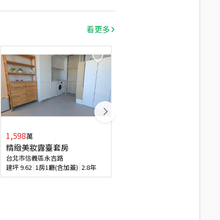
看更多
1,598
3,680
萬
萬
精緻美妝露臺套房
【新接】帛詩華側看１０１
台北市信義區永吉路
台北市信義區基隆路二段
建坪
9.62
1房1廳(含加蓋)
2.8年
建坪
32.71
1房2廳
11.8年