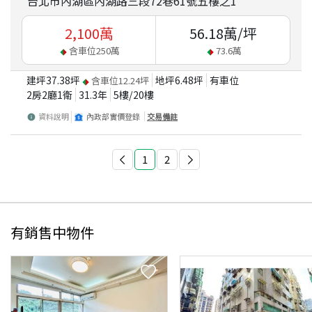
台北市內湖區內湖路三段72巷61號五樓之1
2,100
萬
56.18
萬/坪
含車位
250
萬
73.6
萬
建坪
37.38
坪
地坪
6.48
坪
有車位
含車位
12.24
坪
2房2廳1衛
31.3
年
5
樓/
20
樓
資料說明
內政部實價登錄
交易備註
1
2
有銷售中物件