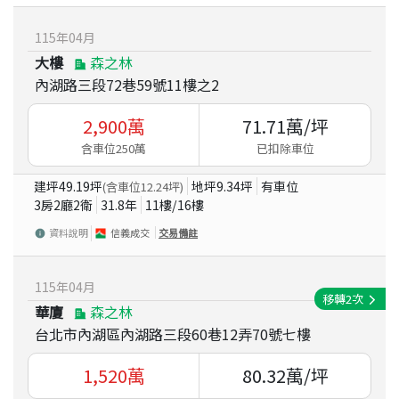
115
年
04
月
大樓
森之林
內湖路三段72巷59號11樓之2
2,900
萬
71.71
萬/坪
含車位250萬
已扣除車位
建坪
49.19
坪
地坪
9.34
坪
有車位
(含車位
12.24
坪)
3房2廳2衛
31.8
年
11
樓/
16
樓
資料說明
信義成交
交易備註
115
年
04
月
移轉
2
次
華廈
森之林
台北市內湖區內湖路三段60巷12弄70號七樓
1,520
萬
80.32
萬/坪