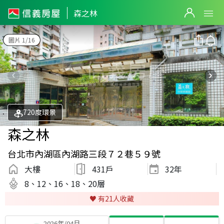
森之林
圖片 1/16
720度環景
森之林
台北市內湖區內湖路三段７２巷５９號
大樓
431戶
32
年
8、12、16、18、20層
♥️ 有
21
人收藏
2026年/04月