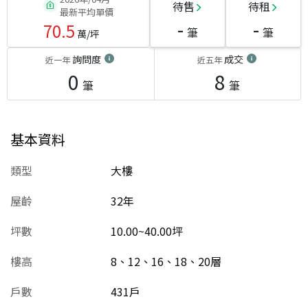
待售
待租
最新平均單價
-
-
70.5
筆
筆
萬/坪
詢問度
成交
近一年
近五年
0
8
筆
筆
基本資料
類型
大樓
屋齡
32
年
坪數
10.00~40.00坪
樓高
8、12、16、18、20層
戶數
431戶