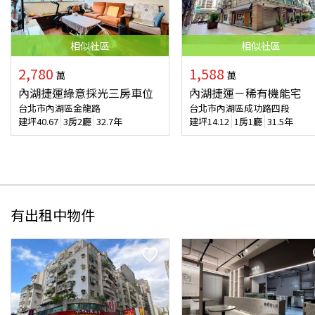
相似
社區
相似
社區
2,780
1,588
萬
萬
內湖捷運綠意採光三房車位
內湖捷運－稀有機能宅
台北市內湖區金龍路
台北市內湖區成功路四段
建坪
40.67
3房2廳
32.7年
建坪
14.12
1房1廳
31.5年
有出租中物件