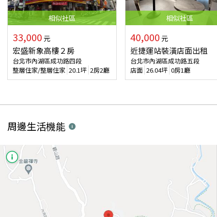
相似
社區
相似
社區
33,000
40,000
元
元
宏盛新象高樓２房
近捷運站裝潢店面出租
台北市內湖區成功路四段
台北市內湖區成功路五段
整層住家/整層住家
20.1
坪
2房2廳
店面
26.04
坪
0房1廳
周邊生活機能