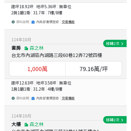
建坪
18.92
坪
地坪
5.36
坪
無車位
2房1廳1衛
31.7
年
7
樓/
8
樓
資料說明
內政部實價登錄
交易備註
114
年
10
月
移轉
2
次
套房
森之林
台北市內湖區內湖路三段60巷12弄72號四樓
1,000
萬
79.16
萬/坪
建坪
12.63
坪
地坪
3.58
坪
無車位
1房1廳1衛
31.2
年
4
樓/
8
樓
資料說明
內政部實價登錄
交易備註
114
年
10
月
移轉
2
次
大樓
森之林