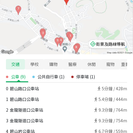
街景及路線導航
交通
學校
購物
醫療
休閒
寵物
重要
公車
(
9
)
公共自行車
(
1
)
停車場
(
1
)
0
碧山路口公車站
5
分鐘 /
428m
1
碧山路口公車站
5.4
分鐘 /
444m
2
金龍隧道口公車站
9.3
分鐘 /
764m
3
金龍隧道口公車站
9.3
分鐘 /
754m
4
碧山岩公車站
6.7
分鐘 /
559m