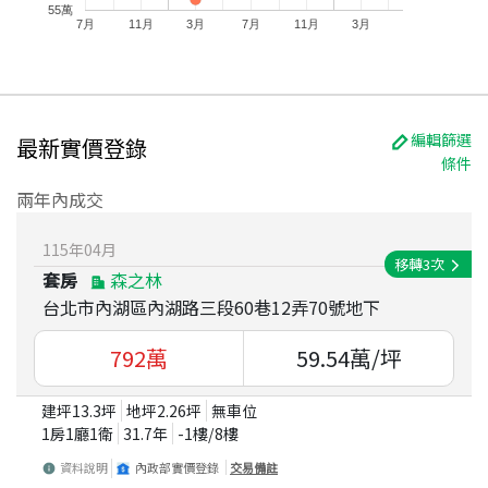
55萬
7月
11月
3月
7月
11月
3月
編輯篩選
最新實價登錄
條件
兩年內成交
115
年
04
月
移轉
3
次
套房
森之林
台北市內湖區內湖路三段60巷12弄70號地下
792
萬
59.54
萬/坪
建坪
13.3
坪
地坪
2.26
坪
無車位
1房1廳1衛
31.7
年
-1
樓/
8
樓
資料說明
內政部實價登錄
交易備註