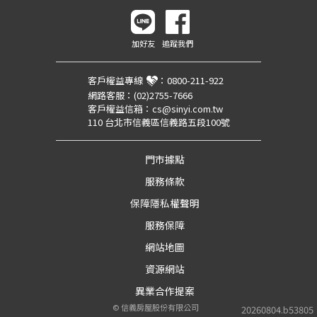
加好友
追蹤我們
客戶權益專線
：
0800-211-922
網路客服：
(02)2755-7666
客戶權益信箱：
cs@sinyi.com.tw
110 台北市信義區信義路五段100號
門市據點
服務條款
保障隱私權聲明
服務保障
網站地圖
資源網站
異業合作提案
©
信義房屋股份有限公司
20260804.b53805