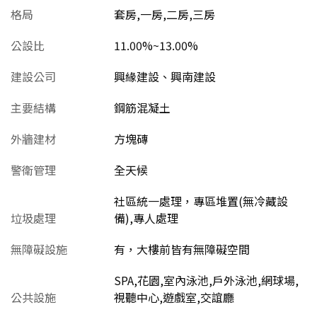
格局
套房,一房,二房,三房
公設比
11.00%~13.00%
建設公司
興緣建設、興南建設
主要結構
鋼筋混凝土
外牆建材
方塊磚
警衛管理
全天候
社區統一處理，專區堆置(無冷藏設
垃圾處理
備),專人處理
無障礙設施
有，大樓前皆有無障礙空間
SPA,花園,室內泳池,戶外泳池,網球場,
公共設施
視聽中心,遊戲室,交誼廳