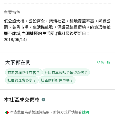
主要特色
低公設大樓，公設齊全，樂活社區，綠地覆蓋率高。鄰近公
園、黃昏市場，生活機能強。保護區綠景環繞。綠意環繞離
塵不離城,內湖捷運站生活圈,(資料最後更新日：
2018/06/14)
大家都在問
換一換
有無裝潢物件在售？
社區有車位嗎？類型為何？
社區管理費多少？
社區附近好停車嗎？
本社區
成交價格
本表數值為系統運算結果，計算方式詳情請看
說明