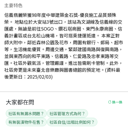
主要特色
信義翡麗榮獲98年度中華建築金石獎-優良施工品質類殊
榮。 地點位於大安站3號出口，該站為文湖線及信義線的交
匯處，無論是前往SOGO、鑽石塔商圈、東門永康商圈、信
義計畫區或台北松山機場，皆可搭乘捷運抵達。 本案正對
師大附中，鄰近森林公園及花市，周圍有銀行、郵局、超市
等，生活機能優質。周邊交通，緊鄰建國南路與復興南路，
並與東西向的和平東路、信義路、仁愛路及忠孝東路等交
匯。社區外觀氣派，管理嚴謹，進出皆需刷卡管制。此外，
社區旁更是未來臺北音樂廳與圖書總館的預定地。(資料最
後更新日：2025/02/03)
大家都在問
換一換
社區有無漏水問題？
社區管理方式為何？
有無裝潢物件在售？
社區自住/出租比例如何？