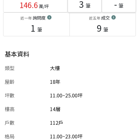
3
-
146.6
筆
筆
萬/坪
詢問度
成交
近一年
近五年
1
9
筆
筆
基本資料
類型
大樓
屋齡
18
年
坪數
11.00~25.00坪
樓高
14層
戶數
112戶
格局
11.00~23.00坪