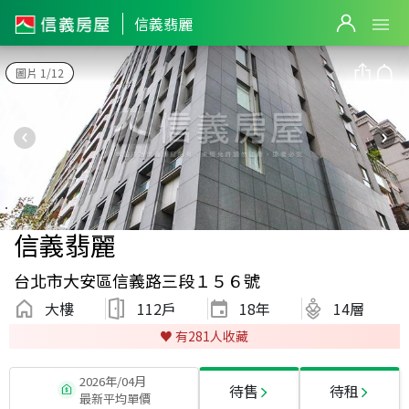
信義翡麗
圖片 1/12
信義翡麗
台北市大安區信義路三段１５６號
大樓
112戶
18
年
14層
♥️ 有
281
人收藏
2026年/04月
待售
待租
最新平均單價