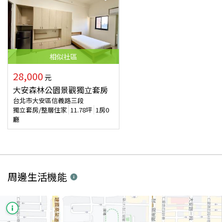
相似
社區
28,000
元
大安森林公園景觀獨立套房
台北市大安區信義路三段
獨立套房/整層住家
11.78
坪
1房0
廳
周邊生活機能