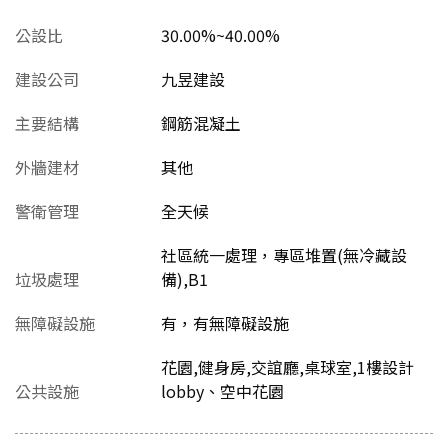
公設比
30.00%~40.00%
建設公司
九昱建設
主要結構
鋼筋混凝土
外牆建材
其他
警衛管理
全天候
社區統一處理，專區堆置(無冷藏設
垃圾處理
備),B1
無障礙設施
有，有無障礙設施
花園,健身房,交誼廳,桌球室,1樓設計
公共設施
lobby、空中花園