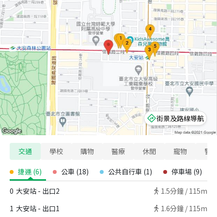
街景及路線導航
交通
學校
購物
醫療
休閒
寵物
警
捷運
(
6
)
公車
(
18
)
公共自行車
(
1
)
停車場
(
9
)
0
大安站 - 出口2
1.5
分鐘 /
115m
1
大安站 - 出口1
1.6
分鐘 /
115m