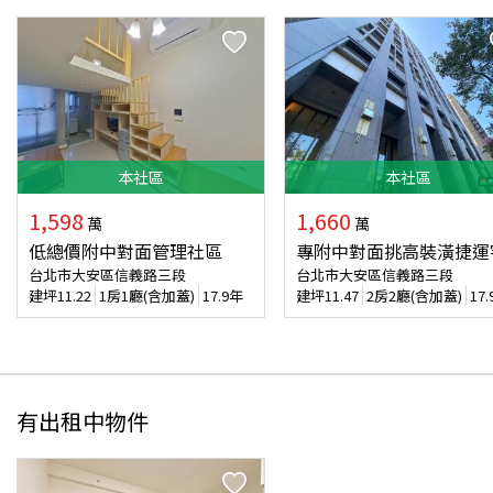
本
社區
本
社區
1,598
1,660
萬
萬
低總價附中對面管理社區
專附中對面挑高裝潢捷運
台北市大安區信義路三段
台北市大安區信義路三段
建坪
11.22
1房1廳(含加蓋)
17.9年
建坪
11.47
2房2廳(含加蓋)
17
有出租中物件