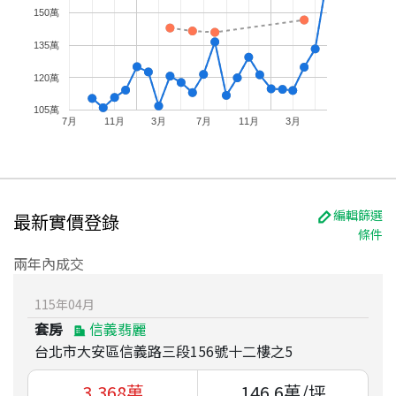
150萬
135萬
120萬
105萬
7月
11月
3月
7月
11月
3月
編輯篩選
最新實價登錄
條件
兩年內成交
115
年
04
月
套房
信義翡麗
台北市大安區信義路三段156號十二樓之5
3,368
萬
146.6
萬/坪