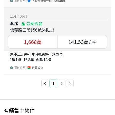
資料說明
內政部實價登錄
交易備註
114
年
06
月
套房
信義翡麗
信義路三段156號6樓之3
1,668
萬
141.53
萬/坪
建坪
11.79
坪
地坪
0.98
坪
無車位
1房1衛
16.8
年
6
樓/
14
樓
資料說明
信義成交
1
2
有銷售中物件