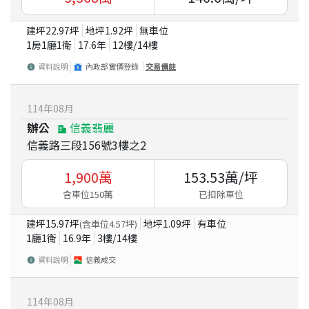
建坪
22.97
坪
地坪
1.92
坪
無車位
1房1廳1衛
17.6
年
12
樓/
14
樓
資料說明
內政部實價登錄
交易備註
114
年
08
月
辦公
信義翡麗
信義路三段156號3樓之2
1,900
萬
153.53
萬/坪
含車位150萬
已扣除車位
建坪
15.97
坪
地坪
1.09
坪
有車位
(含車位
4.57
坪)
1廳1衛
16.9
年
3
樓/
14
樓
資料說明
信義成交
114
年
08
月