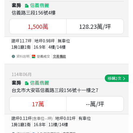
套房
信義翡麗
信義路三段156號4樓
1,500
萬
128.23
萬/坪
建坪
11.7
坪
地坪
0.98
坪
無車位
1房1廳1衛
16.9
年
4
樓/
14
樓
資料說明
信義成交
交易備註
114
年
06
月
移轉
2
次
套房
信義翡麗
台北市大安區信義路三段156號十一樓之7
17
萬
--
萬/坪
建坪
0.11
坪
地坪
0.01
坪
有車位
(含車位
--
坪)
1房1廳1衛
16.8
年
11
樓/
14
樓