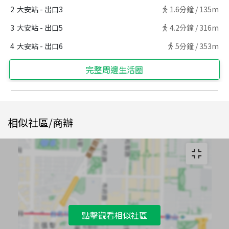
2
大安站 - 出口3
1.6
分鐘 /
135m
3
大安站 - 出口5
4.2
分鐘 /
316m
4
大安站 - 出口6
5
分鐘 /
353m
完整周邊生活圈
相似社區/商辦
點擊觀看相似社區