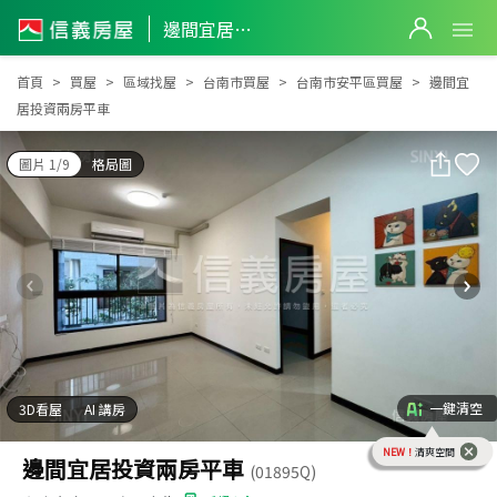
邊間宜居投資兩房平車
邊間宜居投資兩房平車
首頁
買屋
區域找屋
台南市買屋
台南市安平區買屋
邊間宜
居投資兩房平車
圖片 1/9
格局圖
一鍵清空
3D看屋
AI 講房
NEW！
清爽空間
邊間宜居投資兩房平車
(01895Q)