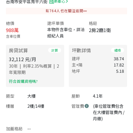
台南市安平區育平六街
昕都心
有
764
人也在關注這間👀
總價
建坪單價
格局
988
萬
本物件含車位，詳洽
2房2廳1衛
經紀人員
含車位價
房貸試算
坪數詳情
計算
細項
32,112
元/月
建坪
38.74
主+陽
17.82
|
|
30
年
利率
2.35
%概算
2
地坪
5.18
年寬限期
​符合首購資格嗎?
類型
大樓
屋齡
4.1年
樓層
2樓/14樓
管理費
(車位管理費包含
在大樓管理費內 /
月繳)
加蓋格局
--