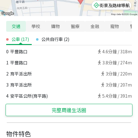
街景及路線導航
交通
學校
購物
醫療
金融
寵物
警
公車
(
17
)
公共自行車
(
2
)
0
平豐路口
4.6
分鐘 /
318m
1
平豐路口
3.8
分鐘 /
274m
2
育平派出所
3
分鐘 /
220m
3
育平派出所
3
分鐘 /
207m
4
安平區公所(育平路)
5.4
分鐘 /
391m
完整周邊生活圈
物件特色