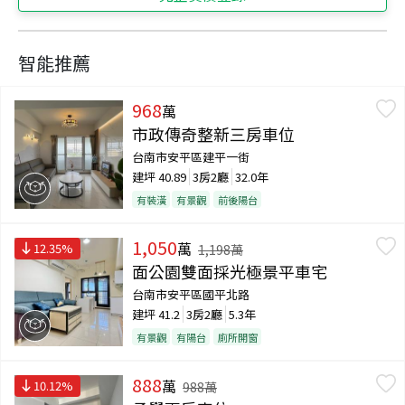
智能推薦
968
萬
市政傳奇整新三房車位
台南市安平區建平一街
建坪
40.89
3房2廳
32.0年
有裝潢
有景觀
前後陽台
1,050
萬
12.35
%
1,198
萬
面公園雙面採光極景平車宅
台南市安平區國平北路
建坪
41.2
3房2廳
5.3年
有景觀
有陽台
廁所開窗
888
萬
10.12
%
988
萬