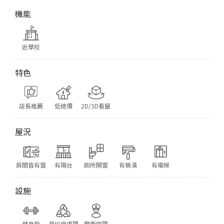
機能
近學校
特色
店長推薦
低總價
2D/3D看屋
屋況
房間皆有窗
有陽台
廁所開窗
有裝潢
有電梯
設施
健身房
具垃圾處理
警衛管理