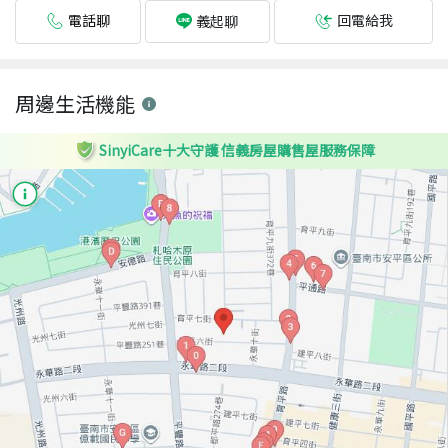
電話聊
回電給我
義起聊
周邊生活機能
SinyiCare十大守護 信義房屋購售屋服務保障