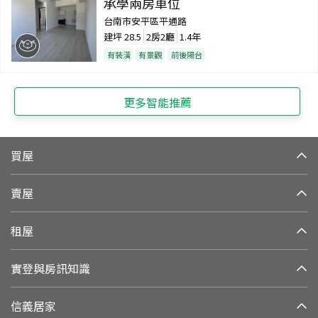
承學兩房車位
台南市安平區平通路
建坪
28.5
2房2廳
1.4年
有裝潢
有景觀
前後陽台
更多智能推薦
買屋
賣屋
租屋
實登與房訊知識
信義居家