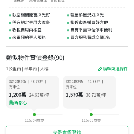
臥室間間開窗採光好
輕屋齡屋況好採光
稀有約定專用大露臺
鄰近市區採買好方便
收租自用兩相宜
自有平面車位停車便利
來電預約專人服務
買方服務費成交價1%
類似物件實價登錄
(
90
)
1公里內 | 半年內 | 大樓
編輯篩選條件
3房2廳2衛
48.73
坪
3房2廳2衛
42.99
坪
|
|
|
|
有車位
有車位
1,200
萬
1,570
萬
24.63
萬/坪
38.71
萬/坪
昕都心
115/04
成交
115/05
成交
完整實價登錄