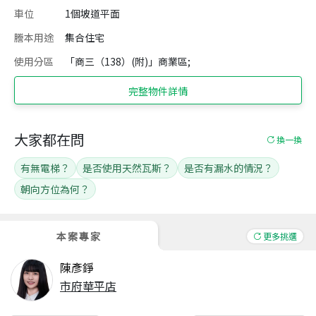
車位
1個坡道平面
謄本用途
集合住宅
使用分區
「商三（138）(附)」商業區;
完整物件詳情
大家都在問
換一換
有無電梯？
是否使用天然瓦斯？
是否有漏水的情況？
朝向方位為何？
本案專家
更多挑選
陳彥錚
市府華平店