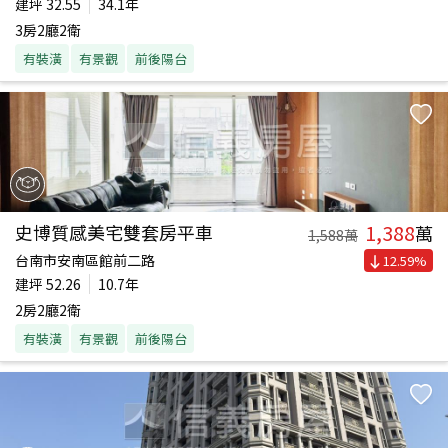
建坪
32.55
34.1年
3房2廳2衛
有裝潢
有景觀
前後陽台
1,388
史博質感美宅雙套房平車
萬
1,588
萬
台南市安南區館前二路
12.59
%
建坪
52.26
10.7年
2房2廳2衛
有裝潢
有景觀
前後陽台