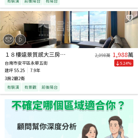
有裝潢
前後陽台
有陽台
1,988
１８樓遠景質感大三房車位
萬
2,098
萬
台南市安平區永華五街
5.24
%
建坪
55.25
7.9年
3房2廳2衛
有裝潢
有景觀
前後陽台