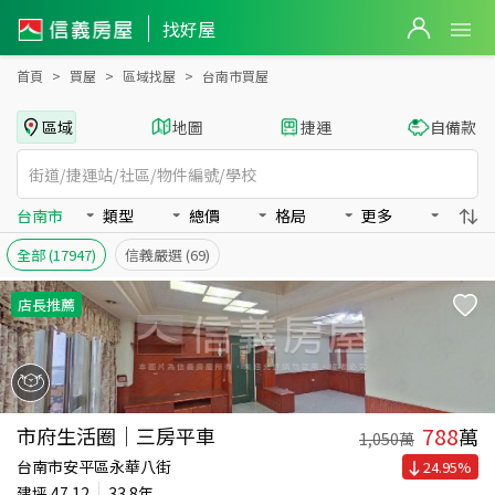
台南市全區買房：房屋物件出售、房價分析
找好屋
首頁
買屋
區域找屋
台南市買屋
區域
地圖
捷運
自備款
台南市
類型
總價
格局
更多
全部
(17947)
信義嚴選
(69)
店長推薦
788
市府生活圈｜三房平車
萬
1,050
萬
台南市安平區永華八街
24.95
%
建坪
47.12
33.8年