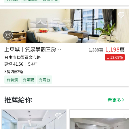
1,198
上東城｜質感景觀三房平車
萬
1,388
萬
台南市仁德區文心路
13.69
%
建坪
41.56
5.4年
3房2廳2衛
有裝潢
有景觀
有陽台
推薦給你
看更多