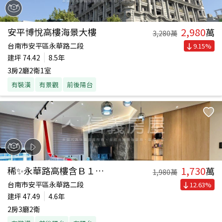
2,980
安平博悅高樓海景大樓
萬
3,280
萬
台南市安平區永華路二段
9.15
%
建坪
74.42
8.5年
3房2廳2衛1室
有裝潢
有景觀
前後陽台
1,730
稀✨永華路高樓含Ｂ１平車
萬
1,980
萬
台南市安平區永華路二段
12.63
%
建坪
47.49
4.6年
2房3廳2衛