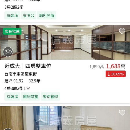
3房2廳2衛
有裝潢
有陽台
廁所開窗
店長推薦
1,688
近成大｜四房雙車位
萬
1,890
萬
台南市東區慶東街
10.69
%
建坪
91.92
32.9年
4房3廳3衛1室
有裝潢
廁所開窗
警衛管理