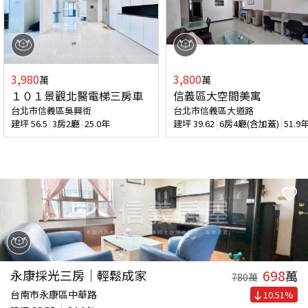
3,980
3,800
萬
萬
１０１景觀北醫電梯三房車
信義區大空間美寓
台北市信義區吳興街
台北市信義區大道路
建坪
56.5
3房2廳
25.0年
建坪
39.62
6房4廳(含加蓋)
51.9
698
永康採光三房｜輕鬆成家
萬
780
萬
台南市永康區中華路
10.51
%