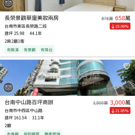
658
長榮景觀華廈美妝兩房
萬
878
萬
台南市東區長榮路二段
25.06
%
建坪
25.98
44.1年
2房2廳1衛
有裝潢
有景觀
有陽台
3,000
台南中山路百坪商辦
萬
3,800
萬
台南市中西區中山路
21.05
%
建坪
161.54
31.1年
2廳
有景觀
廁所開窗
警衛管理