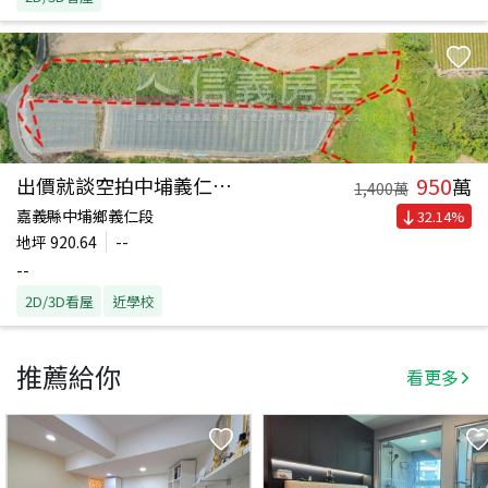
950
出價就談空拍中埔義仁土地
萬
1,400
萬
嘉義縣中埔鄉義仁段
32.14
%
地坪
920.64
--
--
2D/3D看屋
近學校
推薦給你
看更多