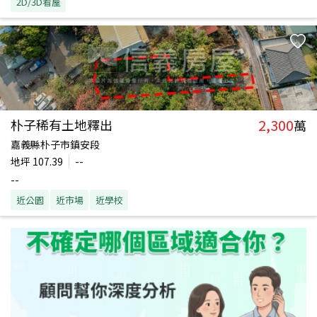
2D/3D看屋
2,300
朴子稀有土地釋出
萬
嘉義縣朴子市鎮安段
地坪
107.39
--
--
近公園
近市場
近學校