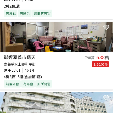
2房2廳1衛
有景觀
有陽台
房間皆有窗
638
鄰近嘉義市透天
萬
798
萬
嘉義縣水上鄉和平街
20.05
%
建坪
28.61
46.1年
4房3廳1.5衛(含加蓋1廳)
前後陽台
有陽台
廁所開窗