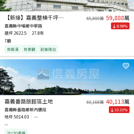
59,888
【新接】嘉義整棟千坪土地
萬
65,800
萬
嘉義縣中埔鄉中華路
8.98
%
建坪
2622.5
27.8年
7廳
有裝潢
有景觀
前後陽台
40,113
嘉義番路旅館區土地
萬
60,168
萬
嘉義縣番路鄉新內甕段
33.33
%
地坪
5014.03
--
--
2D/3D看屋