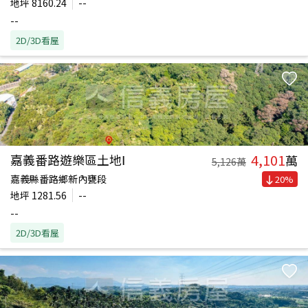
地坪
8160.24
--
--
2D/3D看屋
4,101
嘉義番路遊樂區土地Ⅰ
萬
5,126
萬
嘉義縣番路鄉新內甕段
20
%
地坪
1281.56
--
--
2D/3D看屋