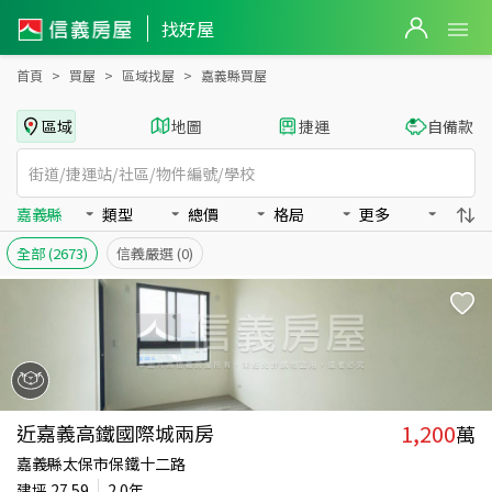
嘉義縣全區買房：房屋物件出售、房價分析
找好屋
首頁
買屋
區域找屋
嘉義縣買屋
區域
地圖
捷運
自備款
嘉義縣
類型
總價
格局
更多
全部
(2673)
信義嚴選
(0)
1,200
近嘉義高鐵國際城兩房
萬
嘉義縣太保市保鐵十二路
建坪
27.59
2.0年