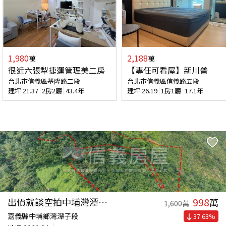
1,980
2,188
萬
萬
很近六張犁捷運管理美二房
【專任可看屋】新川普
台北市信義區基隆路二段
台北市信義區信義路五段
建坪
21.37
2房2廳
43.4年
建坪
26.19
1房1廳
17.1年
998
出價就談空拍中埔灣潭土地
萬
1,600
萬
嘉義縣中埔鄉灣潭子段
37.63
%