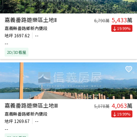
5,433
嘉義番路遊樂區土地Ⅱ
萬
6,790
萬
嘉義縣番路鄉新內甕段
19.99
%
地坪
1697.62
--
--
2D/3D看屋
4,063
嘉義番路遊樂區土地Ⅲ
萬
5,078
萬
嘉義縣番路鄉新內甕段
19.99
%
地坪
1269.67
--
--