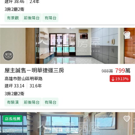
建坪
38.46
2.4年
3房2廳2衛
有景觀
前後陽台
有陽台
799
屋主誠售－明華捷運三房
萬
988
萬
高雄市鼓山區明華路
19.13
%
建坪
33.14
31.6年
3房2廳2衛
有裝潢
前後陽台
有陽台
店長推薦