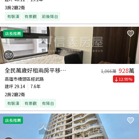
3房2廳2衛
有裝潢
有景觀
前後陽台
店長推薦
928
全民萬歲好租兩房平移車位
萬
1,066
萬
高雄市橋頭區經武路
12.95
%
建坪
29.14
7.6年
2房2廳2衛
有裝潢
有景觀
有陽台
店長推薦