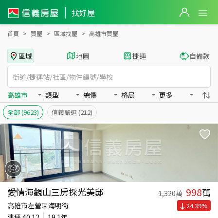
高雄市全區買房：房屋物件出售、房價分析
找好屋
首頁
買屋
區域找屋
高雄市買屋
區域
地圖
捷運
自備款
高雄市
類型
總價
格局
更多
全部
(9623)
信義嚴選
(212)
998
愛情海觀山三房採光美邸
萬
1,320
萬
高雄市左營區海明街
24.39
%
建坪
40.12
19.1年