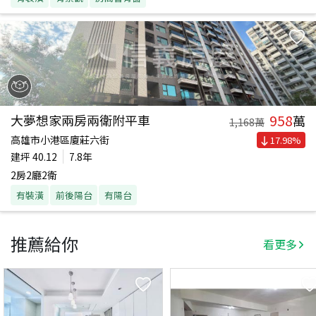
958
大夢想家兩房兩衛附平車
萬
1,168
萬
高雄市小港區廈莊六街
17.98
%
建坪
40.12
7.8年
2房2廳2衛
有裝潢
前後陽台
有陽台
推薦給你
看更多