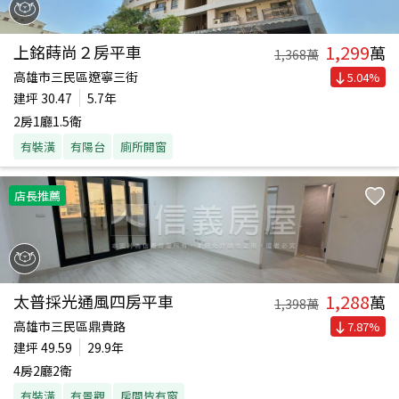
1,299
上銘蒔尚２房平車
萬
1,368
萬
高雄市三民區遼寧三街
5.04
%
建坪
30.47
5.7年
2房1廳1.5衛
有裝潢
有陽台
廁所開窗
店長推薦
1,288
太普採光通風四房平車
萬
1,398
萬
高雄市三民區鼎貴路
7.87
%
建坪
49.59
29.9年
4房2廳2衛
有裝潢
有景觀
房間皆有窗