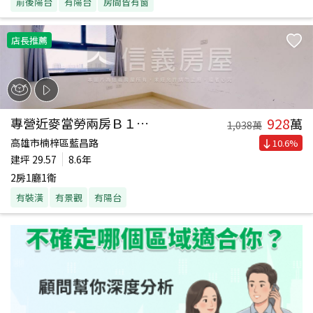
前後陽台
有陽台
房間皆有窗
店長推薦
928
專營近麥當勞兩房Ｂ１平車
萬
1,038
萬
高雄市楠梓區藍昌路
10.6
%
建坪
29.57
8.6年
2房1廳1衛
有裝潢
有景觀
有陽台