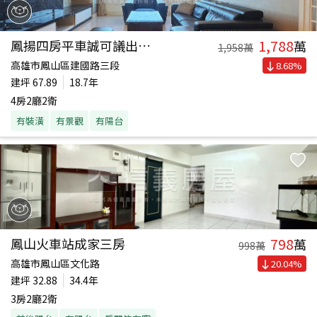
1,788
鳳揚四房平車誠可議出價談
萬
1,958
萬
高雄市鳳山區建國路三段
8.68
%
建坪
67.89
18.7年
4房2廳2衛
有裝潢
有景觀
有陽台
798
鳳山火車站成家三房
萬
998
萬
高雄市鳳山區文化路
20.04
%
建坪
32.88
34.4年
3房2廳2衛