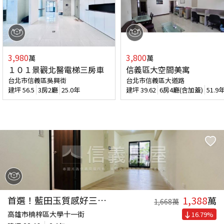
3,980
3,800
萬
萬
１０１景觀北醫電梯三房車
信義區大空間美寓
台北市信義區吳興街
台北市信義區大道路
建坪
56.5
3房2廳
25.0年
建坪
39.62
6房4廳(含加蓋)
51.9
1,388
首選！藍田玉質感好三房車
萬
1,668
萬
高雄市楠梓區大學十一街
16.79
%