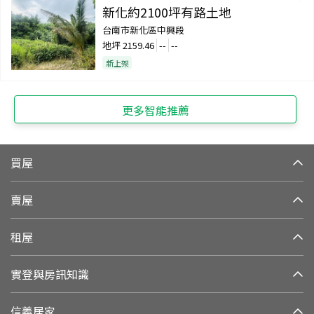
新化約2100坪有路土地
台南市新化區中興段
地坪
2159.46
--
--
新上架
更多智能推薦
買屋
賣屋
租屋
實登與房訊知識
信義居家