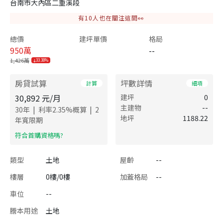
台南市大內區二重溪段
有
10
人也在關注這間👀
總價
建坪單價
格局
950
萬
--
1,426萬
33.38%
房貸試算
坪數詳情
計算
細項
30,892
元/月
建坪
0
主建物
--
|
|
30
年
利率
2.35
%概算
2
地坪
1188.22
年寬限期
​符合首購資格嗎?
類型
土地
屋齡
--
樓層
0樓/0樓
加蓋格局
--
車位
--
謄本用途
土地