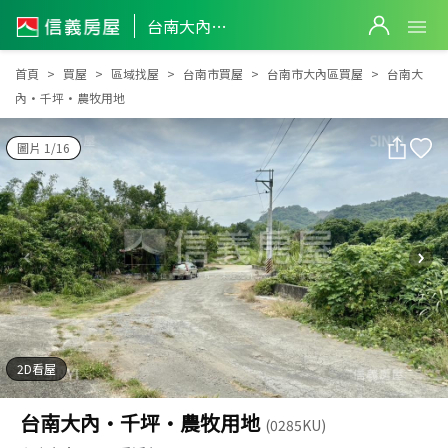
台南大內·千坪·農牧用地
台南大內·千坪·農牧用地
首頁
買屋
區域找屋
台南市買屋
台南市大內區買屋
台南大
內·千坪·農牧用地
圖片 1/16
2D看屋
台南大內·千坪·農牧用地
(0285KU)