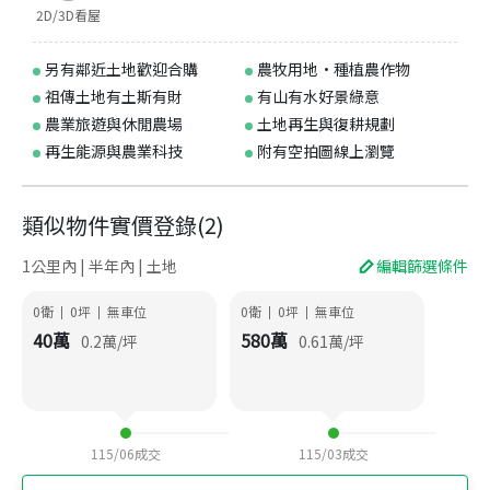
2D/3D看屋
另有鄰近土地歡迎合購
農牧用地·種植農作物
祖傳土地有土斯有財
有山有水好景綠意
農業旅遊與休閒農場
土地再生與復耕規劃
再生能源與農業科技
附有空拍圖線上瀏覽
類似物件實價登錄
(
2
)
1公里內 | 半年內 | 土地
編輯篩選條件
0衛
0
坪
無車位
0衛
0
坪
無車位
|
|
|
|
40
萬
580
萬
0.2
萬/坪
0.61
萬/坪
115/06
成交
115/03
成交