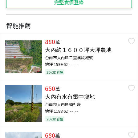
完整實價登錄
智能推薦
880
萬
大內約１６００坪大坪農地
台南市大內區二重溪段地號
地坪
1599.62
--
--
2D/3D看屋
650
萬
大內有水有電中塊地
台南市大內區頭社段
地坪
1188.62
--
--
2D/3D看屋
680
萬