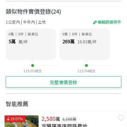
類似物件實價登錄
(
24
)
1公里內 | 半年內 | 土地
編輯篩選條件
0衛
0
坪
無車位
0衛
0
坪
無車位
|
|
|
|
5
萬
269
萬
萬/坪
16.93
萬/坪
115/05
成交
115/04
成交
完整實價登錄
智能推薦
2,580
萬
19.07
%
3,188
萬
宜蘭羅東復興路農地