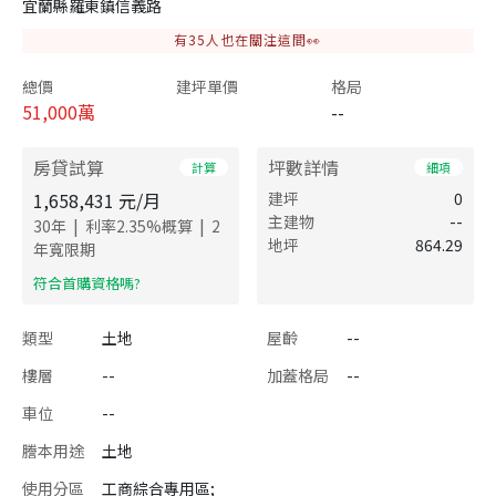
宜蘭縣羅東鎮信義路
有
35
人也在關注這間👀
總價
建坪單價
格局
51,000
萬
--
房貸試算
坪數詳情
計算
細項
1,658,431
元/月
建坪
0
主建物
--
|
|
30
年
利率
2.35
%概算
2
地坪
864.29
年寬限期
​符合首購資格嗎?
類型
土地
屋齡
--
樓層
--
加蓋格局
--
車位
--
謄本用途
土地
使用分區
工商綜合專用區;