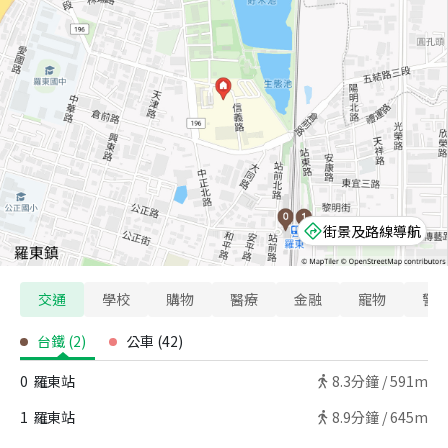
街景及路線導航
交通
學校
購物
醫療
金融
寵物
警
台鐵
(
2
)
公車
(
42
)
0
羅東站
8.3
分鐘 /
591m
1
羅東站
8.9
分鐘 /
645m