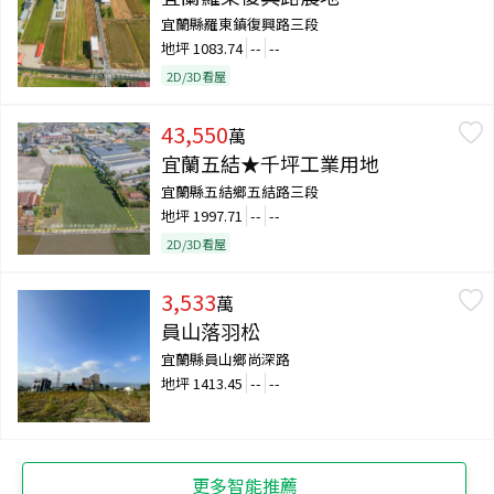
宜蘭縣羅東鎮復興路三段
地坪
1083.74
--
--
2D/3D看屋
43,550
萬
宜蘭五結★千坪工業用地
宜蘭縣五結鄉五結路三段
地坪
1997.71
--
--
2D/3D看屋
3,533
萬
員山落羽松
宜蘭縣員山鄉尚深路
地坪
1413.45
--
--
更多智能推薦