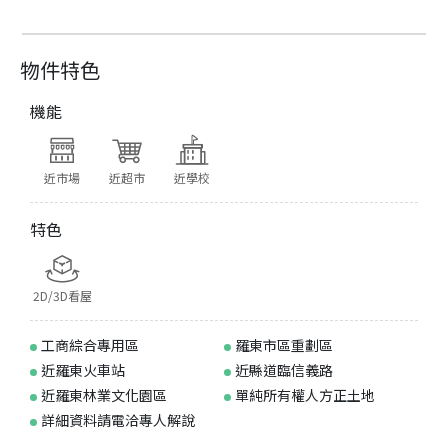
物件特色
機能
近市場
近超市
近學校
特色
2D/3D看屋
工商綜合專用區
羅東市區重劃區
近羅東火車站
近縣道臨信義路
近羅東林業文化園區
單純所有權人方正土地
詳細資料請電洽專人解說