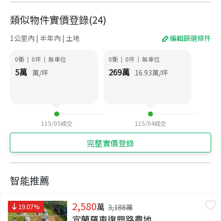
類似物件實價登錄
(
24
)
1公里內 | 半年內 | 土地
編輯篩選條件
0衛
0
坪
無車位
0衛
0
坪
無車位
|
|
|
|
5
萬
269
萬
萬/坪
16.93
萬/坪
115/05
成交
115/04
成交
完整實價登錄
智能推薦
2,580
萬
19.07
%
3,188
萬
宜蘭羅東復興路農地