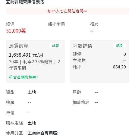
宜蘭縣羅東鎮信義路
有
35
人也在關注這間👀
總價
建坪單價
格局
51,000
萬
--
房貸試算
坪數詳情
計算
細項
1,658,431
元/月
建坪
0
主建物
--
|
|
30
年
利率
2.35
%概算
2
地坪
864.29
年寬限期
​符合首購資格嗎?
類型
土地
屋齡
--
樓層
--
加蓋格局
--
車位
--
謄本用途
土地
使用分區
工商綜合專用區;