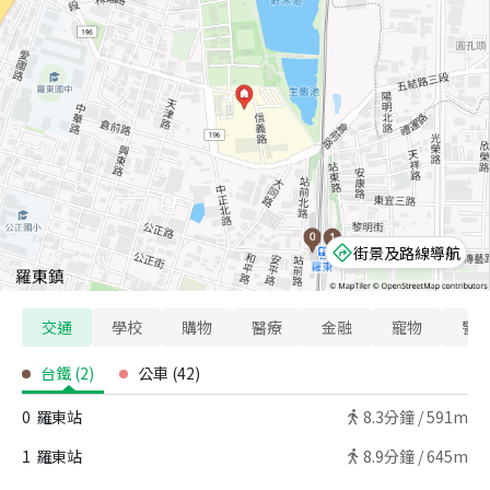
街景及路線導航
交通
學校
購物
醫療
金融
寵物
警
台鐵
(
2
)
公車
(
42
)
0
羅東站
8.3
分鐘 /
591m
1
羅東站
8.9
分鐘 /
645m