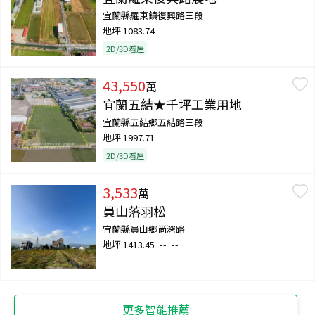
宜蘭縣羅東鎮復興路三段
地坪
1083.74
--
--
2D/3D看屋
43,550
萬
宜蘭五結★千坪工業用地
宜蘭縣五結鄉五結路三段
地坪
1997.71
--
--
2D/3D看屋
3,533
萬
員山落羽松
宜蘭縣員山鄉尚深路
地坪
1413.45
--
--
更多智能推薦