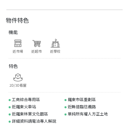
物件特色
機能
近市場
近超市
近學校
特色
2D/3D看屋
工商綜合專用區
羅東市區重劃區
近羅東火車站
近縣道臨信義路
近羅東林業文化園區
單純所有權人方正土地
詳細資料請電洽專人解說