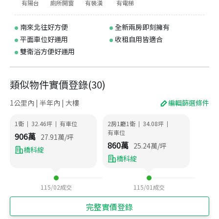
有陽台
廁所開窗
有裝潢
有電梯
南來北往好方便
全新兩房即刻擁有
平面車位好運用
收租自用皆適合
雙衛浴方便好運用
類似物件實價登錄
(
30
)
1公里內 | 半年內 | 大樓
編輯篩選條件
1衛
32.46
坪
有車位
2房1廳1衛
34.08
坪
|
|
|
|
有車位
906
萬
27.91
萬/坪
860
萬
25.24
萬/坪
橋科綻
橋科綻
115/02
成交
115/01
成交
完整實價登錄