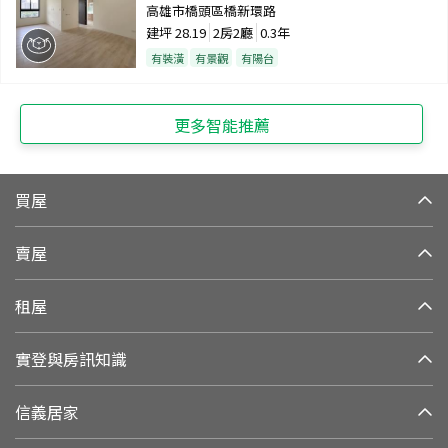
高雄市橋頭區橋新環路
建坪
28.19
2房2廳
0.3年
有裝潢
有景觀
有陽台
更多智能推薦
買屋
賣屋
租屋
實登與房訊知識
信義居家