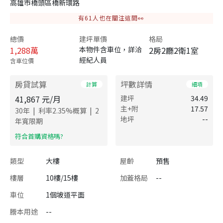
高雄市橋頭區橋新環路
有
61
人也在關注這間👀
總價
建坪單價
格局
1,288
萬
本物件含車位，詳洽
2房2廳2衛1室
經紀人員
含車位價
房貸試算
坪數詳情
計算
細項
41,867
元/月
建坪
34.49
主+附
17.57
|
|
30
年
利率
2.35
%概算
2
地坪
--
年寬限期
​符合首購資格嗎?
類型
大樓
屋齡
預售
樓層
10樓/15樓
加蓋格局
--
車位
1個坡道平面
謄本用途
--