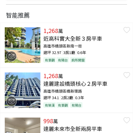
智能推薦
1,268
萬
近高科實大全新３房平車
高雄市橋頭區新南一街
建坪
32.97
3房1廳
0.6年
有景觀
有陽台
廁所開窗
1,268
萬
達麗建設橋頭核心２房平車
高雄市橋頭區橋新環路
建坪
34.1
2房2廳
0.3年
有裝潢
有景觀
有陽台
998
萬
達麗未來市全新兩房平車