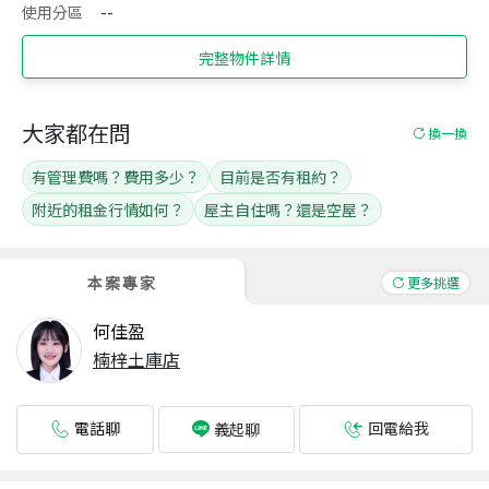
使用分區
--
完整物件詳情
大家都在問
換一換
有管理費嗎？費用多少？
目前是否有租約？
附近的租金行情如何？
屋主自住嗎？還是空屋？
本案專家
更多挑選
何佳盈
楠梓土庫店
電話聊
回電給我
義起聊