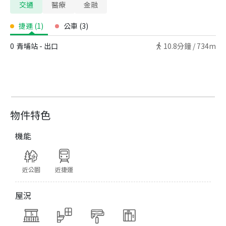
交通
醫療
金融
捷運
(
1
)
公車
(
3
)
0
青埔站 - 出口
10.8
分鐘 /
734m
物件特色
機能
近公園
近捷運
屋況