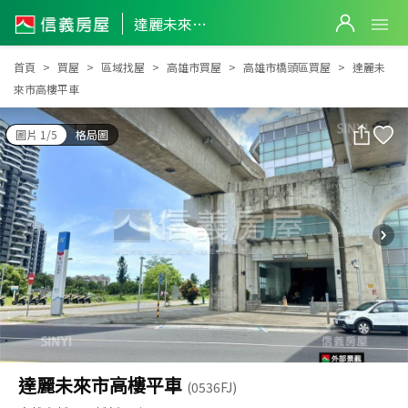
達麗未來市高樓平車
達麗未來市高樓平車
首頁
買屋
區域找屋
高雄市買屋
高雄市橋頭區買屋
達麗未
來市高樓平車
圖片 1/5
格局圖
達麗未來市高樓平車
(0536FJ)