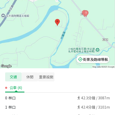
街景及路線導航
交通
休閒
重要設施
公車
(
4
)
0
林口
42.3
分鐘 /
3087m
1
林口
42.4
分鐘 /
3101m