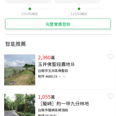
115/05
成交
115/02
成交
完整實價登錄
智能推薦
2,360
萬
玉井佛聖段農地Ｂ
台南市玉井區佛聖段
地坪
4689.19
--
--
1,055
萬
［龍崎］約一甲九分林地
台南市龍崎區崎頂段
地坪
5579.61
--
--