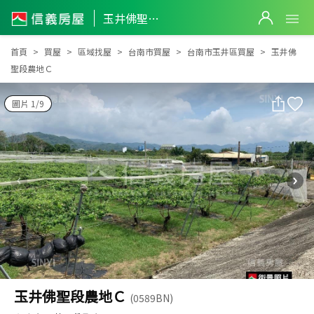
玉井佛聖段農地Ｃ
玉井佛聖段農地Ｃ
首頁
買屋
區域找屋
台南市買屋
台南市玉井區買屋
玉井佛
聖段農地Ｃ
圖片 1/9
玉井佛聖段農地Ｃ
(0589BN)