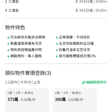
2
三清宮
34.8
分鐘 /
2540m
3
三清宮
34.6
分鐘 /
2529m
物件特色
可合鄰地共售詳洽業務
玉帶環腰、平坦地形
務農灌溉旁邊有河流
玉井市區開車約五分鐘
現有高經價值農作物
近龜丹溫泉玄空法寺
網路預約、專人服務
買方服務費僅成交價1%
類似物件實價登錄
(
3
)
1公里內 | 半年內 | 土地
編輯篩選條件
0衛
0
坪
無車位
0衛
0
坪
無車位
|
|
|
|
575
萬
360
萬
0.58
萬/坪
0.84
萬/坪