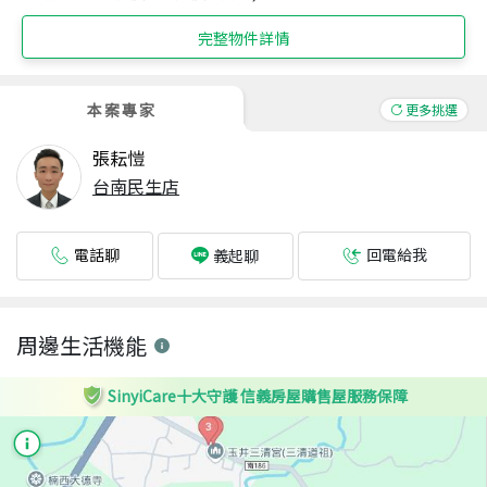
完整物件詳情
本案專家
更多挑選
張耘愷
台南民生店
電話聊
回電給我
義起聊
周邊生活機能
SinyiCare十大守護 信義房屋購售屋服務保障