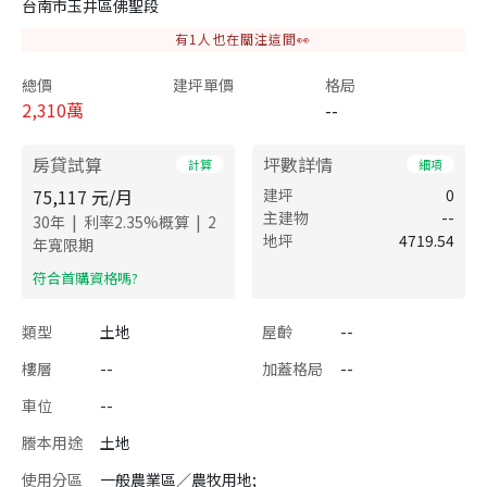
台南市玉井區佛聖段
有
1
人也在關注這間👀
總價
建坪單價
格局
2,310
萬
--
房貸試算
坪數詳情
計算
細項
75,117
元/月
建坪
0
主建物
--
|
|
30
年
利率
2.35
%概算
2
地坪
4719.54
年寬限期
​符合首購資格嗎?
類型
土地
屋齡
--
樓層
--
加蓋格局
--
車位
--
謄本用途
土地
使用分區
一般農業區／農牧用地;