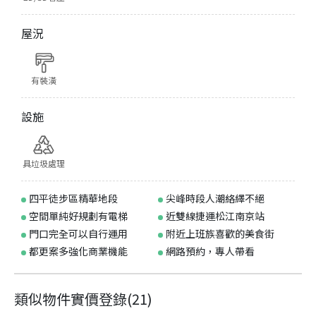
屋況
有裝潢
設施
具垃圾處理
四平徒步區精華地段
尖峰時段人潮絡繹不絕
空間單純好規劃有電梯
近雙線捷運松江南京站
門口完全可以自行運用
附近上班族喜歡的美食街
都更案多強化商業機能
網路預約，專人帶看
類似物件實價登錄
(
21
)