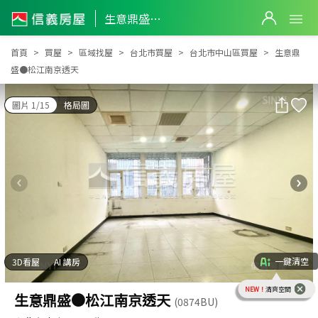
生意鼎盛●松江南京透天
生意鼎盛●松江南京透天
首頁
買屋
區域找屋
台北市買屋
台北市中山區買屋
生意鼎
盛●松江南京透天
圖片 1/15
格局圖
一鍵清空
3D看屋
AI 講房
NEW！
清爽空間
生意鼎盛●松江南京透天
(0874BU)