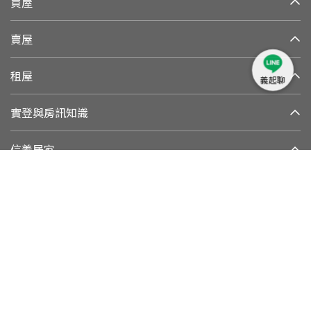
買屋
賣屋
租屋
義起聊
實登與房訊知識
信義居家
集團與永續發展
加好友
追蹤我們
客戶權益專線
：
0800-211-922