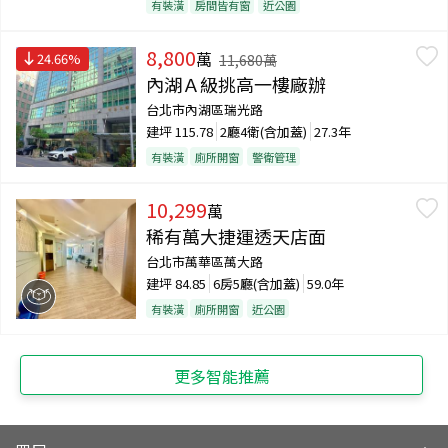
有裝潢
房間皆有窗
近公園
8,800
萬
24.66
%
11,680
萬
內湖Ａ級挑高一樓廠辦
台北市內湖區瑞光路
建坪
115.78
2廳4衛(含加蓋)
27.3年
有裝潢
廁所開窗
警衛管理
10,299
萬
稀有萬大捷運透天店面
台北市萬華區萬大路
建坪
84.85
6房5廳(含加蓋)
59.0年
有裝潢
廁所開窗
近公園
更多智能推薦