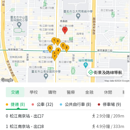
街景及路線導航
交通
學校
購物
醫療
金融
休閒
寵
捷運
(
8
)
公車
(
32
)
公共自行車
(
8
)
停車場
(
9
)
0
松江南京站 - 出口7
2.9
分鐘 /
209m
1
松江南京站 - 出口8
4.9
分鐘 /
333m