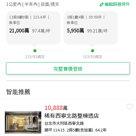
1公里內 | 半年內 | 店面/透天
編輯篩選條件
13房8廳8衛
215.6
坪
3房1廳4衛
59.98
坪
|
|
|
|
無車位
無車位
21,000
萬
5,950
萬
97.4
萬/坪
99.21
萬/坪
115/01
成交
115/01
成交
完整實價登錄
智能推薦
10,888
萬
稀有西寧北路整棟透店
台北市大同區西寧北路
建坪
114.15
2房5廳(含加蓋)
64.2年