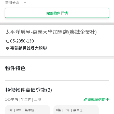
使用分區
--
完整物件詳情
太平洋房屋
-
嘉義大學加盟店(鑫誠企業社)
05-2850-130
嘉義縣民雄鄉大崎腳
物件特色
類似物件實價登錄
(
2
)
1公里內 | 半年內 | 土地
編輯篩選條件
0衛
0
坪
無車位
0衛
0
坪
無車位
|
|
|
|