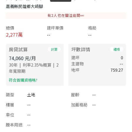
嘉義縣民雄鄉大崎腳
有
2
人也在關注這間👀
總價
建坪單價
格局
2,277
萬
--
--
房貸試算
坪數詳情
計算
細項
74,060
元/月
建坪
0
主建物
--
|
|
30
年
利率
2.35
%概算
2
地坪
759.27
年寬限期
​符合首購資格嗎?
類型
土地
屋齡
--
樓層
--
加蓋格局
--
車位
--
謄本用途
--