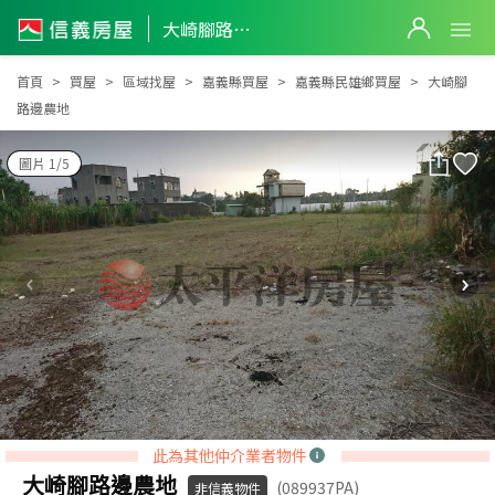
大崎腳路邊農地
大崎腳路邊農地
首頁
買屋
區域找屋
嘉義縣買屋
嘉義縣民雄鄉買屋
大崎腳
路邊農地
圖片 1/5
此為其他仲介業者物件
大崎腳路邊農地
(089937PA)
非信義物件