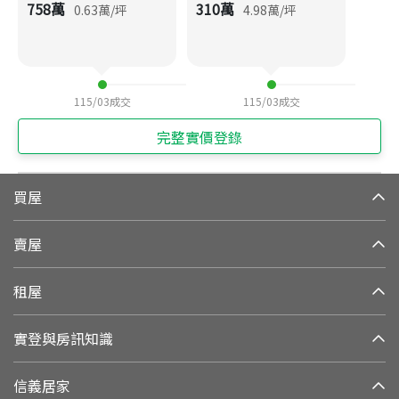
758
萬
310
萬
0.63
萬/坪
4.98
萬/坪
115/03
成交
115/03
成交
完整實價登錄
買屋
賣屋
租屋
實登與房訊知識
信義居家