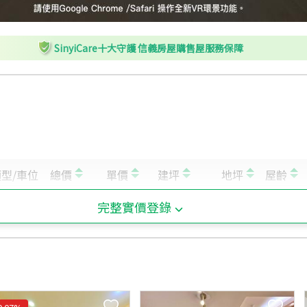
L
德昌街口
M
德昌街口
SinyiCare十大守護 信義房屋購售屋服務保障
N
德昌街口
O
西藏路
P
青年路
Q
國興路口一
R
西藏路口(施工取消停靠)
S
西藏路口
完整實價登錄
T
廈安里
U
西藏路
V
國興社區