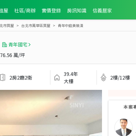
租屋
社區/商辦
實價登錄
房訊知識
信義居家
北市買屋
台北市萬華區買屋
青年中庭美裝潢
青年國宅
76.56 萬/坪
39.4年
2房2廳2衛
2樓/12樓
大樓
本案