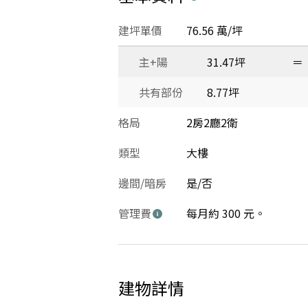
建坪單價
76.56 萬/坪
主+陽
31.47坪
＝
共有部份
8.77坪
格局
2房2廳2衛
類型
大樓
邊間/暗房
是/否
管理費
每月約 300 元。
建物詳情