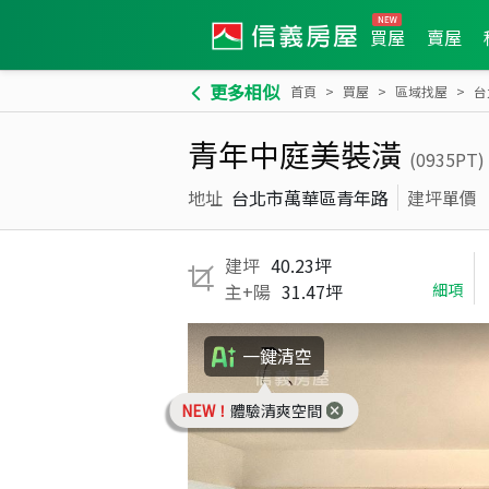
買屋
賣屋
更多相似
首頁
買屋
區域找屋
台
青年中庭美裝潢
(0935PT)
地址
台北市萬華區青年路
建坪單價
建坪
40.23坪
主+陽
31.47坪
細項
一鍵清空
NEW！
體驗清爽空間