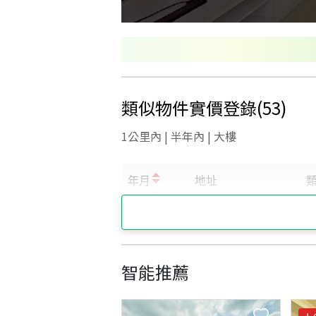
類似物件實價登錄
(
53
)
1公里內 | 半年內 | 大樓
智能推薦