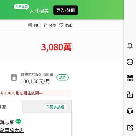
青年中庭美裝潢
人才招募
登入/註冊
列印
分享
收藏
3,080
萬
依據你的設定值計算
試算
100,156
元/月
有
190
人也在關注這間👀
專家
更多挑選
魏志豪
萬華萬大店