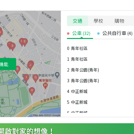
交通
學校
購物
公車
公共自行車
(
32
)
(
4
)
0
青年社區
1
青年社區
機能
2
青年公園(青年)
3
青年公園(青年)
4
中正新城
5
中正新城
6
中正新城
7
中華南海路口