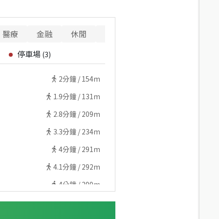
醫療
金融
休閒
寵物
停車場
(
3
)
2
分鐘 /
154m
1.9
分鐘 /
131m
2.8
分鐘 /
209m
3.3
分鐘 /
234m
4
分鐘 /
291m
4.1
分鐘 /
292m
4
分鐘 /
299m
5.5
分鐘 /
408m