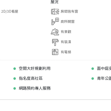
屋況
2D/3D看屋
房間皆有窗
廁所開窗
有景觀
有裝潢
有電梯
空間大好規劃利用
面中庭
指名度高社區
青年公
網路預約專人服務