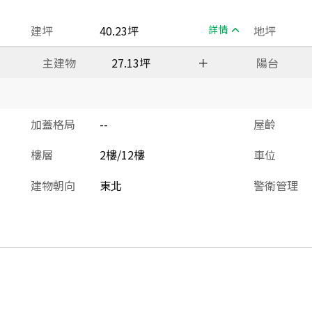
建坪
40.23坪
詳情
地坪
主建物
27.13坪
＋
陽台
加蓋格局
--
屋齡
樓層
2樓/12樓
車位
建物朝向
東北
警衛管理