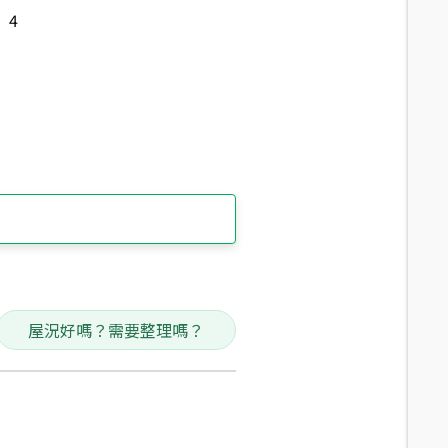
4
屋況好嗎？需要整理嗎？