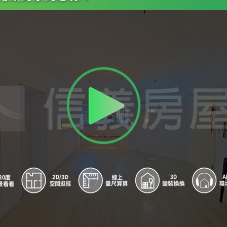
8
中華南海路口
9
南機場公寓
A
南機場公寓
B
青年公園(國興)
C
南機場公寓
D
國盛國宅
E
國盛國宅
F
青年路
G
青年路
H
廈安里
I
青年公園(國興)
J
國興路口
K
國興路口