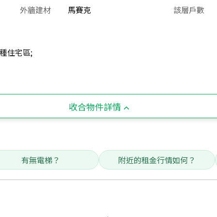
外牆建材
馬賽克
該層戶數
種住宅區;
收合物件詳情
有無電梯？
附近的租金行情如何？