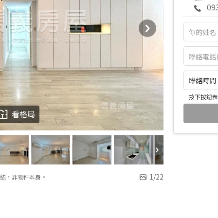
09
聯絡時間：皆
按下按鈕表
看格局
1
/
22
紹，非物件本身。