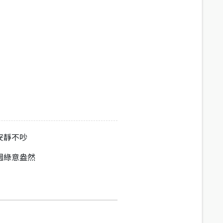
安靜不吵
園綠意盎然