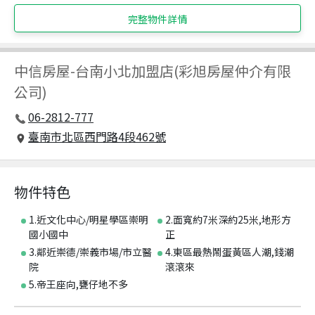
完整物件詳情
中信房屋
-
台南小北加盟店(彩旭房屋仲介有限
公司)
06-2812-777
臺南市北區西門路4段462號
物件特色
1.近文化中心/明星學區崇明
2.面寬約7米深約25米,地形方
國小國中
正
3.鄰近崇德/崇義市場/市立醫
4.東區最熱鬧蛋黃區人潮,錢潮
院
滾滾來
5.帝王座向,甕仔地不多