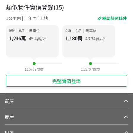
類似物件實價登錄
(
15
)
1公里內 | 半年內 | 土地
編輯篩選條件
0衛
0
坪
無車位
0衛
0
坪
無車位
|
|
|
|
1,236
萬
1,180
萬
45.4
萬/坪
43.34
萬/坪
115/07
成交
115/07
成交
完整實價登錄
買屋
賣屋
租屋