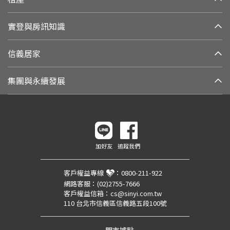
實登與房訊知識
信義居家
集團與永續發展
加好友
追蹤我們
客戶權益專線
：
0800-211-922
網路客服：
(02)2755-7666
客戶權益信箱：
cs@sinyi.com.tw
110 台北市信義區信義路五段100號
門市據點