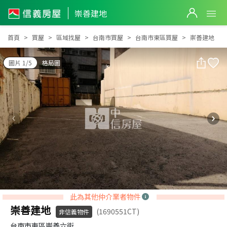
崇善建地
崇善建地
首頁
買屋
區域找屋
台南市買屋
台南市東區買屋
崇善建地
圖片 1/5
格局圖
此為其他仲介業者物件
崇善建地
(1690551CT)
非信義物件
台南市東區崇善六街