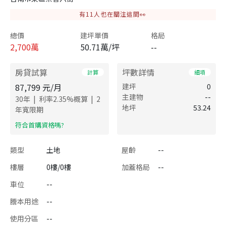
有
11
人也在關注這間👀
總價
建坪單價
格局
2,700
萬
50.71萬/坪
--
房貸試算
坪數詳情
計算
細項
87,799
元/月
建坪
0
主建物
--
|
|
30
年
利率
2.35
%概算
2
地坪
53.24
年寬限期
​符合首購資格嗎?
類型
土地
屋齡
--
樓層
0樓/0樓
加蓋格局
--
車位
--
謄本用途
--
使用分區
--