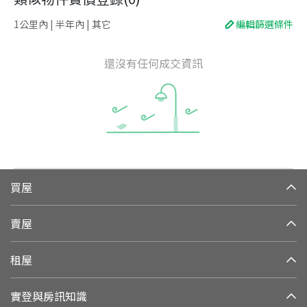
1公里內 | 半年內 | 其它
編輯篩選條件
還沒有任何成交資訊
買屋
賣屋
租屋
實登與房訊知識