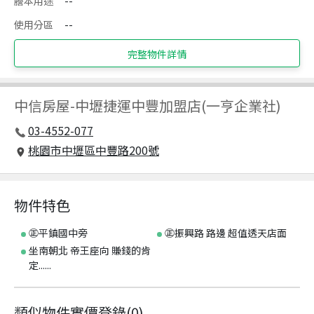
謄本用途
--
使用分區
--
完整物件詳情
中信房屋
-
中壢捷運中豐加盟店(一亨企業社)
03-4552-077
桃園市中壢區中豐路200號
物件特色
㊣平鎮國中旁
㊣振興路 路邊 超值透天店面
坐南朝北 帝王座向 賺錢的肯
定......
類似物件實價登錄
(
0
)