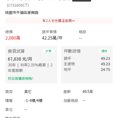
(1731605CT)
桃園市平鎮區振興路
有
2
人也在關注這間👀
總價
建坪單價
格局
2,080
萬
42.25萬/坪
--
房貸試算
坪數詳情
計算
細項
67,638
元/月
建坪
49.23
主建物
49.23
|
|
30
年
利率
2.35
%概算
2
地坪
24.75
年寬限期
​符合首購資格嗎?
類型
其它
屋齡
49.5年
樓層
-1-4樓/4樓
加蓋格局
--
車位
--