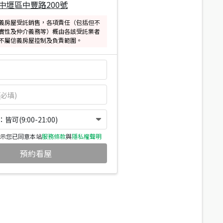
中壢區中豐路200號
義房屋受託銷售，各項責任（包括但不
實性及仲介義務等）概由各該受託業者
不屬信義房屋控制及負責範圍。
可(9:00-21:00)
示您已同意本站
服務條款
與
隱私權聲明
預約看屋