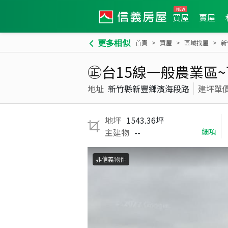
買屋
賣屋
更多相似
首頁
買屋
區域找屋
新
㊣台15線一般農業區~
地址
新竹縣新豐鄉濱海段路
建坪單
地坪
1543.36坪
主建物
--
細項
非信義物件