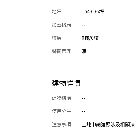
地坪
1543.36坪
加蓋格局
--
樓層
0樓/0樓
警衛管理
無
建物詳情
建物結構
--
使用分區
--
注意事項
土地申請建照涉及相關法