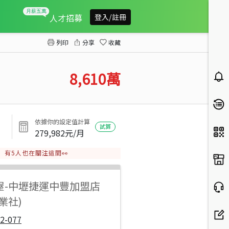
㊣台15線一般農業區~可變更(A)
人才招募
登入/註冊
列印
分享
收藏
8,610
萬
依據你的設定值計算
試算
279,982
元/月
有
5
人也在關注這間👀
屋
-
中壢捷運中豐加盟店
業社)
2-077