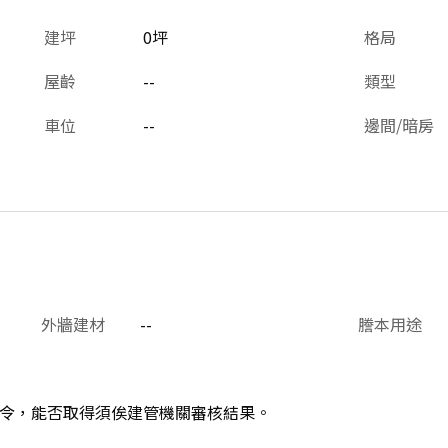
建坪
0坪
格局
屋齡
--
類型
車位
--
邊間/暗房
外牆建材
--
謄本用途
令，能否取得須俟建管機關審核結果。