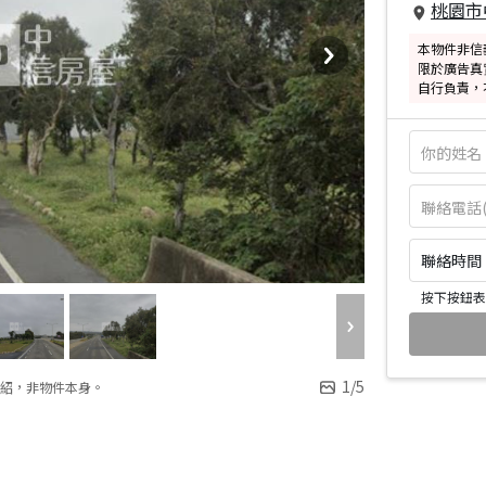
桃園市
本物件非信
限於廣告真
自行負責，
聯絡時間：皆
按下按鈕表
1
/
5
紹，非物件本身。