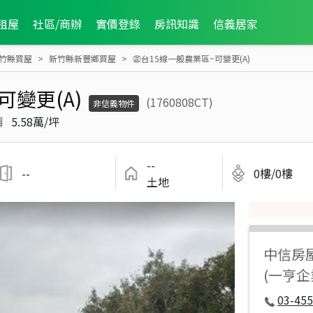
租屋
社區/商辦
實價登錄
房訊知識
信義居家
竹縣買屋
新竹縣新豐鄉買屋
㊣台15線一般農業區~可變更(A)
可變更(A)
(1760808CT)
非信義物件
價
5.58萬/坪
--
--
0樓/0樓
土地
中信房
(一亨企
03-455