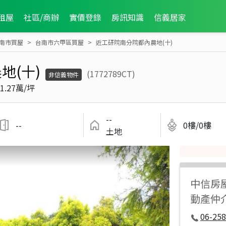
租屋
社區/商辦
實價登錄
房訊知識
信義居家
南市買屋
台南市六甲區買屋
近工研院南分院都內農地(十)
地(十)
(1772789CT)
非信義物件
1.27萬/坪
--
--
0樓/0樓
土地
中信房
動產仲
06-258