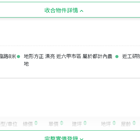
收合物件詳情
 臨路8米
地形方正 漂亮 近六甲市區 屬於都計內農
近工研
地
完整實價登錄