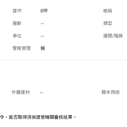
建坪
0坪
格局
屋齡
--
類型
車位
--
邊間/暗房
警衛管理
無
外牆建材
--
謄本用途
令，能否取得須俟建管機關審核結果。