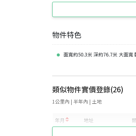
物件特色
面寬約50.3米 深約76.7米 大面寬
類似物件實價登錄
(
26
)
1公里內 | 半年內 | 土地