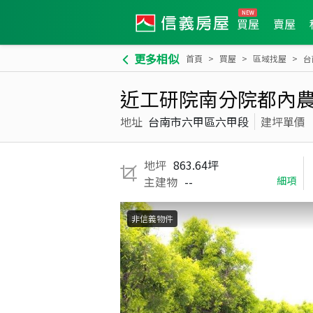
買屋
賣屋
更多相似
首頁
買屋
區域找屋
台
近工研院南分院都內農
地址
台南市六甲區六甲段
建坪單價
地坪
863.64坪
主建物
--
細項
非信義物件