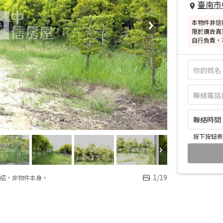
臺南市
本物件非信
限於廣告真
自行負責，
聯絡時間：皆
按下按鈕表
1
/
19
紹，非物件本身。