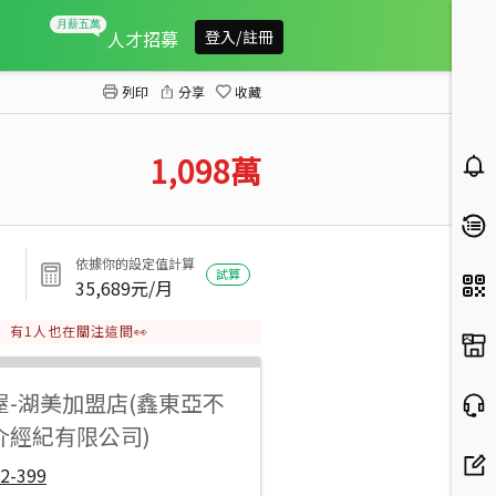
近工研院南分院都內農地(十)
人才招募
登入/註冊
列印
分享
收藏
1,098
萬
依據你的設定值計算
試算
35,689
元/月
有
1
人也在關注這間👀
屋
-
湖美加盟店(鑫東亞不
介經紀有限公司)
2-399