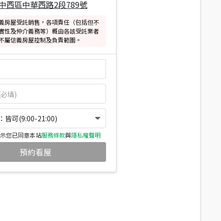
中西區中華西路2段789號
義房屋受託銷售，各項責任（包括但不
實性及仲介義務等）概由各該受託業者
不屬信義房屋控制及負責範圍。
可(9:00-21:00)
示您已同意本站
服務條款
與
隱私權聲明
預約看屋