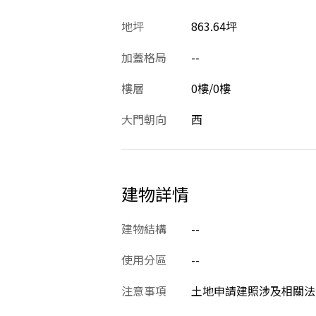
地坪
863.64坪
加蓋格局
--
樓層
0樓/0樓
大門朝向
西
建物詳情
建物結構
--
使用分區
--
注意事項
土地申請建照涉及相關法