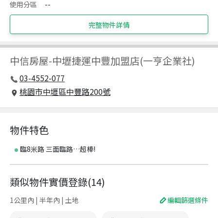
使用分區
--
完整物件詳情
中信房屋
-
中壢捷運中豐加盟店(一亨企業社)
03-4552-077
桃園市中壢區中豐路200號
物件特色
臨8米路 三面臨路…超棒!
類似物件實價登錄
(
14
)
1公里內 | 半年內 | 土地
編輯篩選條件