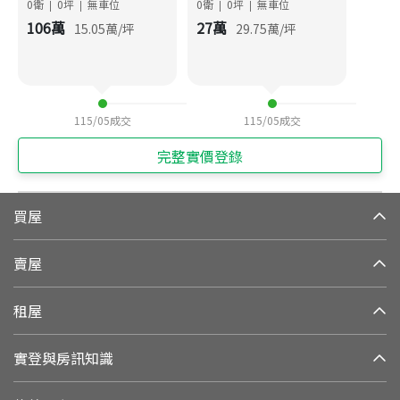
0衛
0
坪
無車位
0衛
0
坪
無車位
|
|
|
|
106
萬
27
萬
15.05
萬/坪
29.75
萬/坪
115/05
成交
115/05
成交
完整實價登錄
買屋
賣屋
租屋
實登與房訊知識