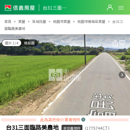
台31三面臨路美農地
台31三面臨路美農地
首頁
買屋
區域找屋
桃園市買屋
桃園市楊梅區買屋
台31三
面臨路美農地
圖片 1/4
格局圖
此為其他仲介業者物件
台31三面臨路美農地
(1775744CT)
非信義物件