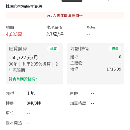
桃園市楊梅區楊湖段
有
0
人也在關注這間👀
總價
建坪單價
格局
4,635
萬
2.7萬/坪
--
房貸試算
坪數詳情
計算
細項
150,722
元/月
建坪
0
主建物
--
|
|
30
年
利率
2.35
%概算
2
地坪
1716.99
年寬限期
​符合首購資格嗎?
類型
土地
屋齡
--
樓層
0樓/0樓
加蓋格局
--
車位
--
謄本用途
--