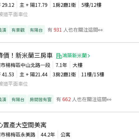
坪
29.12
主 + 陽
17.79
1房2廳1衛
5
樓/
12
樓
坡道平面車位
有
931
人也在關注這間👀
裝潢
有景觀
有陽台
降價！新米蘭三房車
鴻築新米蘭
園市楊梅區中山北路一段
7.1年
大樓
坪
41.53
主 + 陽
21.44
3房2廳1衛
11
樓/
15
樓
坡道平面車位
有
662
人也在關注這間👀
裝潢
有陽台
房間皆有窗
心置產大空間美寓
園市楊梅區永美路
44.2年
公寓