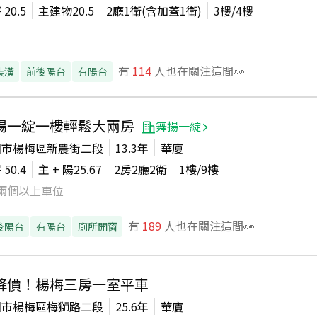
坪
20.5
主建物
20.5
2廳1衛(含加蓋1衛)
3
樓/
4
樓
有
114
人也在關注這間👀
裝潢
前後陽台
有陽台
揚一綻一樓輕鬆大兩房
舞揚一綻
園市楊梅區新農街二段
13.3年
華廈
坪
50.4
主 + 陽
25.67
2房2廳2衛
1
樓/
9
樓
兩個以上車位
有
189
人也在關注這間👀
後陽台
有陽台
廁所開窗
降價！楊梅三房一室平車
園市楊梅區梅獅路二段
25.6年
華廈