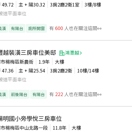
坪
49.72
主 + 陽
30.32
3房2廳2衛1室
3
樓/
8
樓
坡道平面車位
有
600
人也在關注這間👀
裝潢
有陽台
廁所開窗
灃越裝潢三房車位美邸
鴻灃越
園市楊梅區新農街
1.9年
大樓
坪
47.36
主 + 陽
25.54
3房2廳2衛
10
樓/
14
樓
坡道平面車位
有
222
人也在關注這間👀
裝潢
前後陽台
有陽台
楊明國小旁學悅三房車位
園市楊梅區中山北路一段
11.8年
大樓