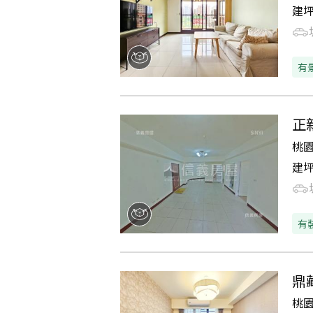
建
有
正
桃
建
有
鼎
桃