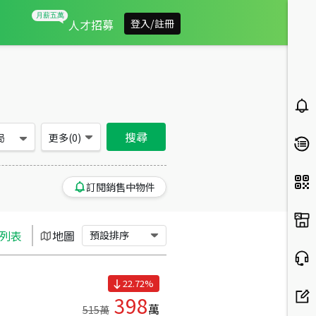
桃園市楊梅區買房：房屋物件出售、房價分析
人才招募
登入/註冊
搜尋
局
更多(
0
)
訂閱銷售中物件
列表
地圖
預設排序
22.72
%
398
萬
515
萬