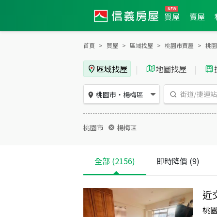
買屋
賣屋
首頁
買屋
區域找屋
桃園市買屋
桃園
區域找屋
|
地圖找屋
|
桃園市
・
楊梅區
桃園市
楊梅區
全部
(2156)
即時降價
(9)
近
桃