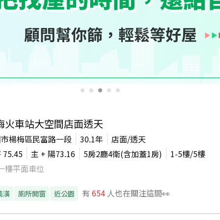
梅火車站大空間店面透天
園市楊梅區民富路一段
30.1年
店面/透天
坪
75.45
主 + 陽
73.16
5房2廳4衛(含加蓋1房)
1-5
樓/
5
樓
一樓平面車位
有
654
人也在關注這間👀
裝潢
廁所開窗
近公園