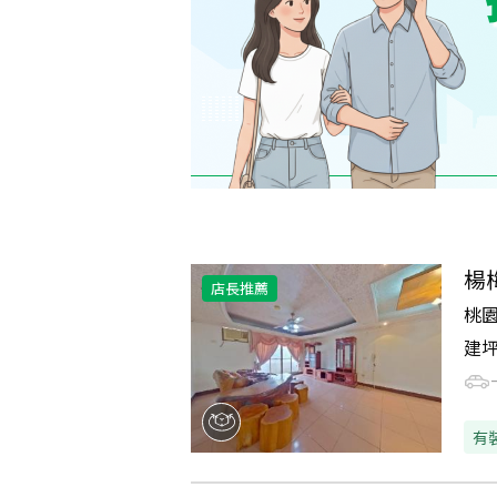
楊
店長推薦
桃
建
有