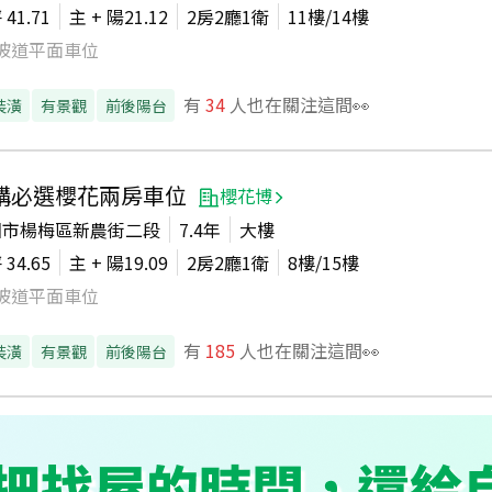
坪
41.71
主 + 陽
21.12
2房2廳1衛
11
樓/
14
樓
坡道平面車位
有
34
人也在關注這間👀
裝潢
有景觀
前後陽台
購必選櫻花兩房車位
櫻花博
園市楊梅區新農街二段
7.4年
大樓
坪
34.65
主 + 陽
19.09
2房2廳1衛
8
樓/
15
樓
坡道平面車位
有
185
人也在關注這間👀
裝潢
有景觀
前後陽台