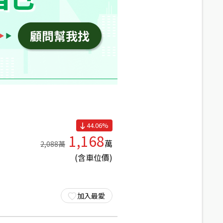
44.06
%
1,168
萬
2,088
萬
(含車位價)
加入最愛