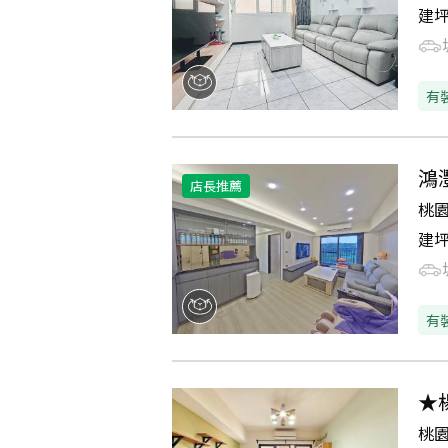
建
有
鴻
店長推薦
桃
建
有
★
桃