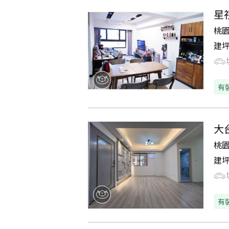
星
桃
建
有
大
桃
建
有