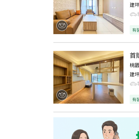
建
有
首
桃
建
有