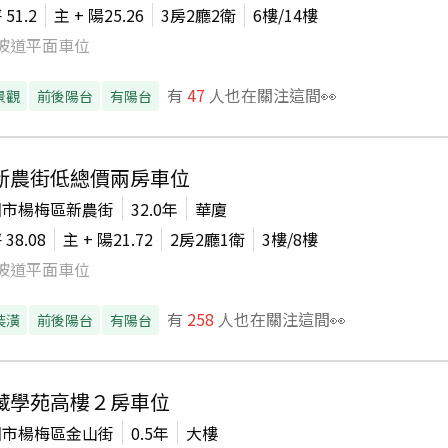
坪
51.2
主 + 陽
25.26
3房2廳2衛
6
樓/
14
樓
坡道平面車位
有
47
人也在關注這間👀
景觀
前後陽台
有陽台
新農街低總價兩房車位
園市楊梅區新農街
32.0年
華廈
坪
38.08
主 + 陽
21.72
2房2廳1衛
3
樓/
8
樓
坡道平面車位
有
258
人也在關注這間👀
裝潢
前後陽台
有陽台
藏學苑高樓２房車位
園市楊梅區金山街
0.5年
大樓