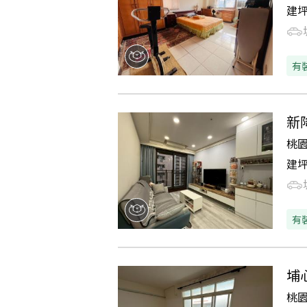
建
有
新
桃
建
有
埔
桃