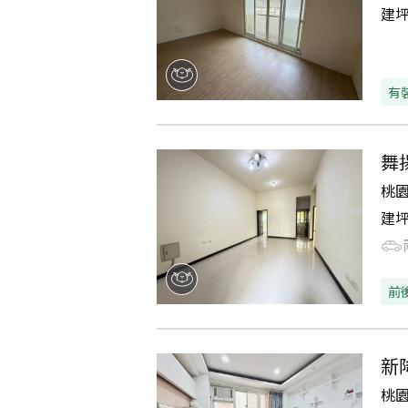
建
有
舞
桃
建
前
新
桃