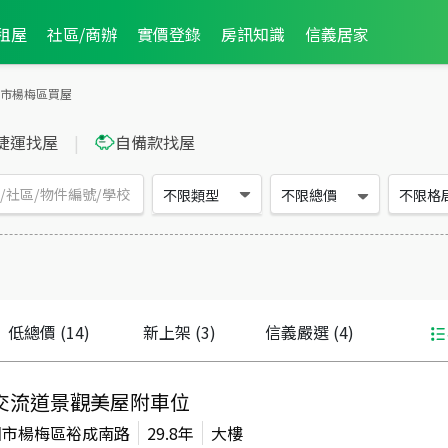
租屋
社區/商辦
實價登錄
房訊知識
信義居家
市楊梅區買屋
捷運找屋
|
自備款找屋
不限類型
不限總價
不限格
低總價
(14)
新上架
(3)
信義嚴選
(4)
交流道景觀美屋附車位
園市楊梅區裕成南路
29.8年
大樓