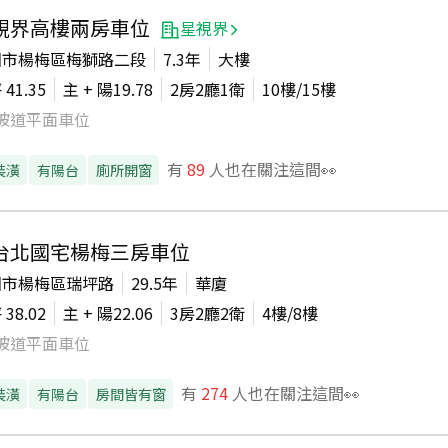
視界高樓兩房車位
星視界
園市楊梅區梅獅路二段
7.3年
大樓
坪
41.35
主 + 陽
19.78
2房2廳1衛
10
樓/
15
樓
坡道平面車位
有
89
人也在關注這間👀
裝潢
有陽台
廁所開窗
台北國宅楊梅三房車位
園市楊梅區瑞坪路
29.5年
華廈
坪
38.02
主 + 陽
22.06
3房2廳2衛
4
樓/
8
樓
坡道平面車位
有
274
人也在關注這間👀
裝潢
有陽台
房間皆有窗