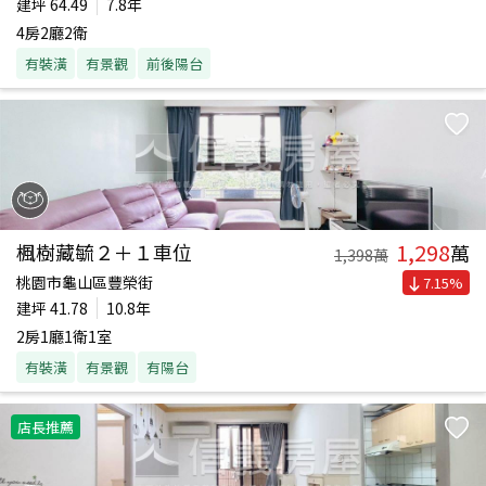
建坪
64.49
7.8年
4房2廳2衛
有裝潢
有景觀
前後陽台
1,298
楓樹藏毓２＋１車位
萬
1,398
萬
桃園市龜山區豐榮街
7.15
%
建坪
41.78
10.8年
2房1廳1衛1室
有裝潢
有景觀
有陽台
店長推薦