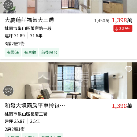
1,398
大慶蓮莊福氣大三房
萬
1,450
萬
桃園市龜山區萬壽路一段
3.59
%
建坪
31.89
31.6年
3房2廳2衛
有裝潢
有景觀
前後陽台
1,398
和發大境兩房平車拎包入住
萬
桃園市龜山區長慶三街
建坪
35.87
3.5年
2房2廳1衛