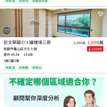
有裝潢
有陽台
房間皆有窗
1,699
近文華國小ｌ耀捷境三房
萬
1,988
萬
桃園市龜山區文化七路
14.54
%
建坪
45.09
14.8年
3房2廳2衛
有裝潢
有景觀
有陽台