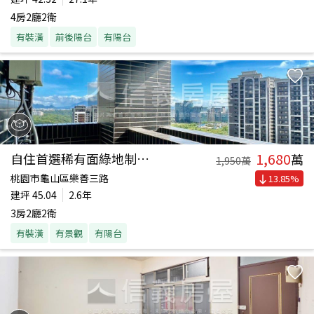
4房2廳2衛
有裝潢
前後陽台
有陽台
1,680
自住首選稀有面綠地制震宅
萬
1,950
萬
桃園市龜山區樂善三路
13.85
%
建坪
45.04
2.6年
3房2廳2衛
有裝潢
有景觀
有陽台