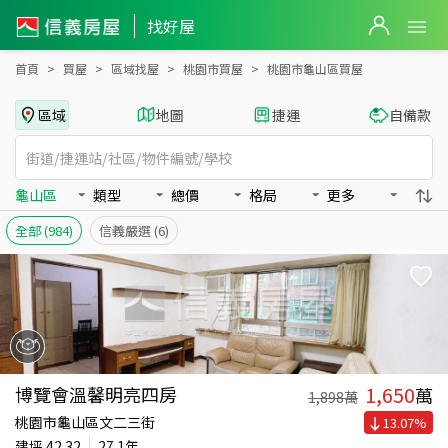
桃園市龜山區買房：房屋物件出售、房價分析
找好屋
首頁
買屋
區域找屋
桃園市買屋
桃園市龜山區買屋
區域
地圖
捷運
自備款
龜山區
類型
總價
格局
更多
全部
(984)
信義嚴選
(6)
1,650
博覽會溫馨明亮四房
萬
1,898
萬
桃園市龜山區文二三街
13.07
%
建坪
42.32
27.1年