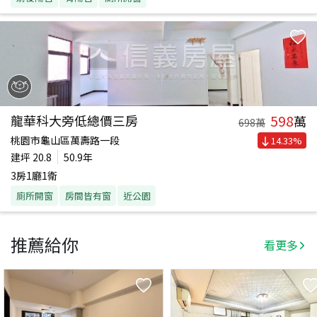
598
龍華科大旁低總價三房
萬
698
萬
桃園市龜山區萬壽路一段
14.33
%
建坪
20.8
50.9年
3房1廳1衛
廁所開窗
房間皆有窗
近公園
推薦給你
看更多