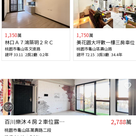
1,350
1,750
萬
萬
林口Ａ７鴻築玥２ＲＣ
美花園大坪數一樓三房車位
桃園市龜山區文達路
桃園市龜山區壽山路
建坪
33.11
2房2廳
0.2年
建坪
72.15
3房3廳
34.4年
2,788
百川樂沐４房２車位露臺戶
萬
桃園市龜山區萬壽路二段