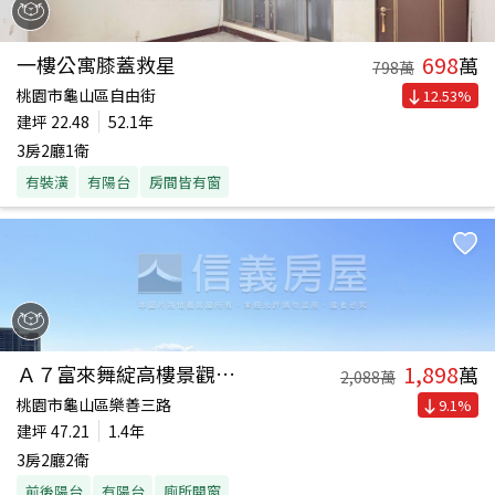
698
一樓公寓膝蓋救星
萬
798
萬
桃園市龜山區自由街
12.53
%
建坪
22.48
52.1年
3房2廳1衛
有裝潢
有陽台
房間皆有窗
1,898
Ａ７富來舞綻高樓景觀三房
萬
2,088
萬
桃園市龜山區樂善三路
9.1
%
建坪
47.21
1.4年
3房2廳2衛
前後陽台
有陽台
廁所開窗