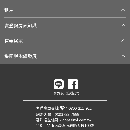
租屋
實登與房訊知識
信義居家
集團與永續發展
加好友
追蹤我們
客戶權益專線
：
0800-211-922
網路客服：
(02)2755-7666
客戶權益信箱：
cs@sinyi.com.tw
110 台北市信義區信義路五段100號