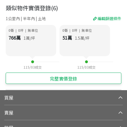
類似物件實價登錄
(
6
)
1公里內 | 半年內 | 土地
編輯篩選條件
0衛
0
坪
無車位
0衛
0
坪
無車位
|
|
|
|
766
萬
51
萬
1
萬/坪
1.5
萬/坪
115/03
成交
115/03
成交
完整實價登錄
買屋
賣屋