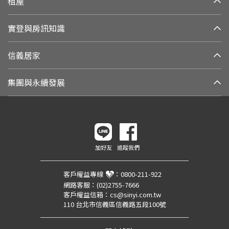
租屋
實登與房訊知識
信義居家
集團與永續發展
加好友
追蹤我們
客戶權益專線
：
0800-211-922
網路客服：
(02)2755-7666
客戶權益信箱：
cs@sinyi.com.tw
110 台北市信義區信義路五段100號