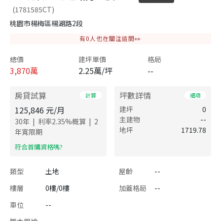
(1781585CT)
桃園市楊梅區楊湖路2段
有
0
人也在關注這間👀
總價
建坪單價
格局
3,870
萬
2.25萬/坪
--
房貸試算
坪數詳情
計算
細項
125,846
元/月
建坪
0
主建物
--
|
|
30
年
利率
2.35
%概算
2
地坪
1719.78
年寬限期
​符合首購資格嗎?
類型
土地
屋齡
--
樓層
0樓/0樓
加蓋格局
--
車位
--