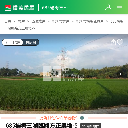
685楊梅三湖臨路方正農地-5
685楊梅三湖臨路方正農地-5
首頁
買屋
區域找屋
桃園市買屋
桃園市楊梅區買屋
685楊梅
三湖臨路方正農地-5
圖片 1/20
格局圖
此為其他仲介業者物件
685楊梅三湖臨路方正農地-5
非信義物件