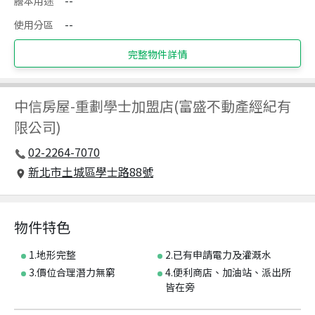
謄本用途
--
使用分區
--
完整物件詳情
中信房屋
-
重劃學士加盟店(富盛不動產經紀有
限公司)
02-2264-7070
新北市土城區學士路88號
物件特色
1.地形完整
2.已有申請電力及灌溉水
3.價位合理潛力無窮
4.便利商店、加油站、派出所
皆在旁