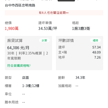
台中市西區忠明南路
有
6
人也在關注這間👀
總價
建坪單價
格局
1,980
萬
34.53萬/坪
1房3廳3衛
房貸試算
坪數詳情
計算
細項
64,386
元/月
建坪
57.34
主+陽
48.09
|
|
30
年
利率
2.35
%概算
2
地坪
7.26
年寬限期
​符合首購資格嗎?
類型
店面
屋齡
34.3年
樓層
1-3樓/12樓
加蓋格局
--
車位
--
謄本用途
--