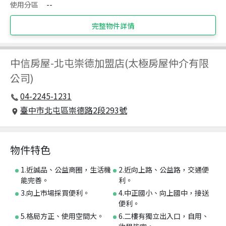
使用分區
--
完整物件詳情
中信房屋
-
北屯崇德加盟店(太極房屋仲介有限
公司)
04-2245-1231
臺中市北屯區崇德路2段293號
物件特色
1.近誠品、公益商圈，生活機
2.近向上路、公益路，交通便
能完善。
利。
3.向上市場採買便利。
4.中正國小、向上國中，接送
便利。
5.格局方正、使用空間大。
6.二樓有獨立出入口，自用、