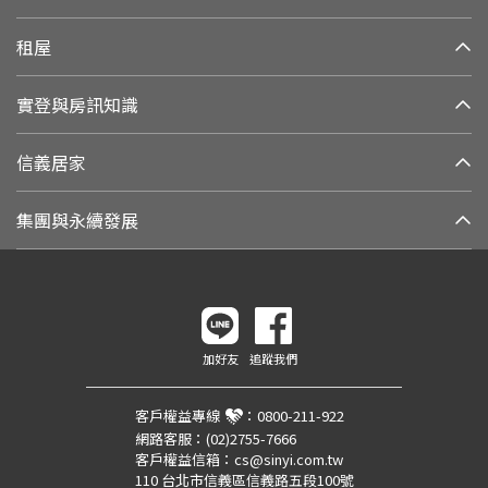
租屋
實登與房訊知識
信義居家
集團與永續發展
加好友
追蹤我們
客戶權益專線
：
0800-211-922
網路客服：
(02)2755-7666
客戶權益信箱：
cs@sinyi.com.tw
110 台北市信義區信義路五段100號