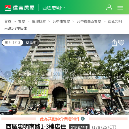
西區忠明南路1-3樓店住
西區忠明南路1-3樓店住
首頁
買屋
區域找屋
台中市買屋
台中市西區買屋
西區忠明
南路1-3樓店住
圖片 1/13
格局圖
此為其他仲介業者物件
西區忠明南路1-3樓店住
(1787257CT)
非信義物件