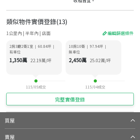
收租皆宜。
類似物件實價登錄
(
13
)
1公里內 | 半年內 | 店面
編輯篩選條件
2房3廳2衛1室
60.84
坪
10房10衛
97.94
坪
|
|
|
|
有車位
無車位
1,350
萬
2,450
萬
22.19
萬/坪
25.02
萬/坪
115/05
成交
115/04
成交
完整實價登錄
買屋
賣屋