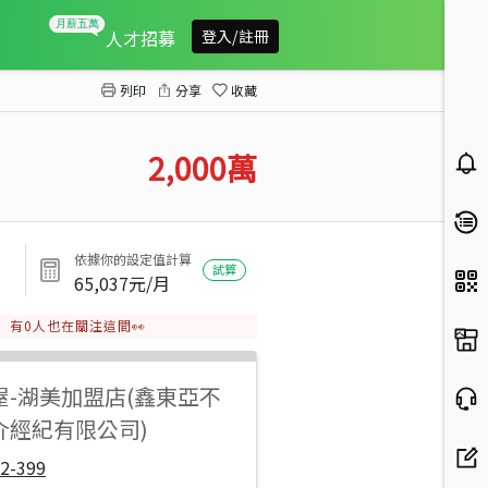
坔頭港國小132可度假建地
人才招募
登入/註冊
列印
分享
收藏
2,000
萬
依據你的設定值計算
試算
65,037
元/月
有
0
人也在關注這間👀
屋
-
湖美加盟店(鑫東亞不
介經紀有限公司)
2-399