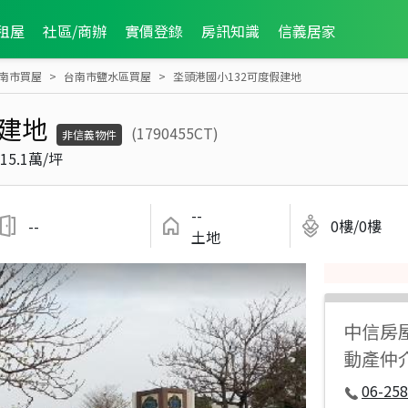
租屋
社區/商辦
實價登錄
房訊知識
信義居家
南市買屋
台南市鹽水區買屋
坔頭港國小132可度假建地
假建地
(1790455CT)
非信義物件
15.1萬/坪
--
--
0樓/0樓
土地
中信房
動產仲
06-258