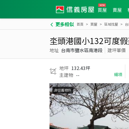
買屋
賣屋
更多相似
首頁
買屋
區域找屋
台
坔頭港國小132可度
地址
台南市鹽水區南港段
建坪單價
地坪
132.43坪
主建物
--
細項
非信義物件