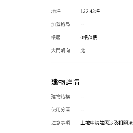
地坪
132.43坪
加蓋格局
--
樓層
0樓/0樓
大門朝向
北
建物詳情
建物結構
--
使用分區
--
注意事項
土地申請建照涉及相關法