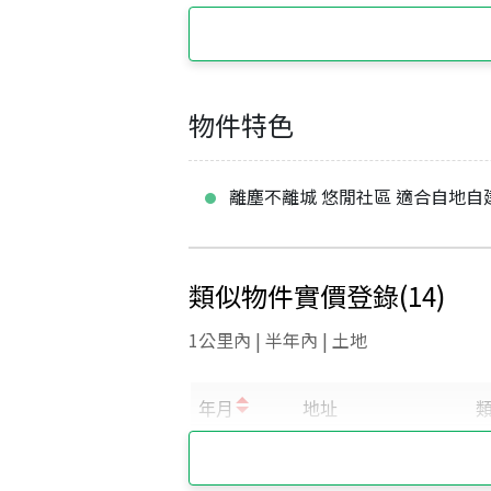
物件特色
離塵不離城 悠閒社區 適合自地自
類似物件實價登錄
(
14
)
1公里內 | 半年內 | 土地