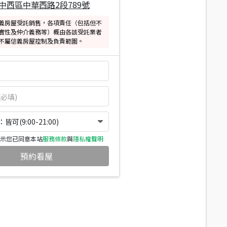
中西區中華西路2段789號
義房屋受託銷售，各項責任（包括但不
實性及仲介義務等）概由各該受託業者
不屬信義房屋控制及負責範圍。
可(9:00-21:00)
示您已同意本站
服務條款
與
隱私權聲明
預約看屋