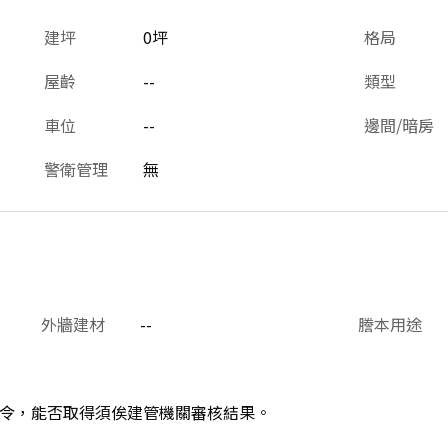
建坪
0坪
格局
屋齡
--
類型
車位
--
邊間/暗房
警衛管理
無
外牆建材
--
謄本用途
令，能否取得須俟建管機關審核結果。