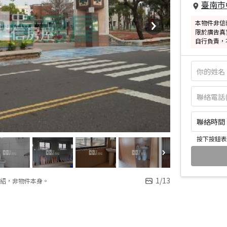
臺南市
本物件非信
限於廣告真
自行負責，
聯絡時間：皆
按下按鈕表
1
/
13
紹，非物件本身。