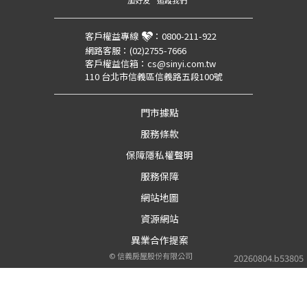
加好友
追蹤我們
客戶權益專線
：
0800-211-922
網路客服：
(02)2755-7666
客戶權益信箱：
cs@sinyi.com.tw
110 台北市信義區信義路五段100號
門市據點
服務條款
保障隱私權聲明
服務保障
網站地圖
資源網站
異業合作提案
©
信義房屋股份有限公司
20260804.b53805