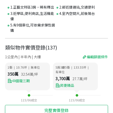
1.正藝文特區3房，稀有釋出
2.鄰近捷運站,交通便利
3.近學區,便利商店,生活機能
4.室內空間大,前後陽台
優
5.有9個車位,可依需求彈性選
購
類似物件實價登錄
(
137
)
1公里內 | 半年內 | 大樓
編輯篩選條件
1衛
10.76
坪
無車位
5房3廳5衛
133.55
坪
|
|
|
|
有車位
350
萬
32.54
萬/坪
3,700
萬
27.7
萬/坪
中國龍三期
昇捷臻品
115/06
成交
115/06
成交
完整實價登錄