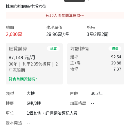
桃園市桃園區中埔六街
有
10
人也在關注這間👀
總價
建坪單價
格局
2,680
萬
28.96萬/坪
3房2廳2衛
房貸試算
坪數詳情
計算
細項
87,149
元/月
建坪
92.54
主+陽
29.88
|
|
30
年
利率
2.35
%概算
2
地坪
7.37
年寬限期
​符合首購資格嗎?
類型
大樓
屋齡
30.3年
樓層
6樓/8樓
加蓋格局
--
車位
1個其他，詳情請洽經紀人員
謄本用途
--