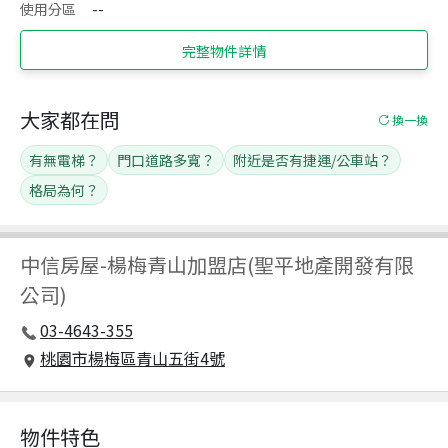
使用分區
--
完整物件詳情
大家都在問
換一換
有無電梯？
門口道路多寬？
附近是否有捷運/公車站？
格局為何？
中信房屋
-
楊梅青山加盟店(聖平地產開發有限
公司)
03-4643-355
桃園市楊梅區青山五街4號
物件特色