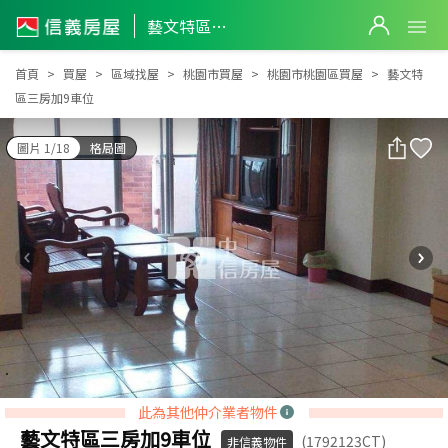
藝文特區三房加9車位
藝文特區三房加9車位
首頁
買屋
區域找屋
桃園市買屋
桃園市桃園區買屋
藝文特
區三房加9車位
圖片 1/18
格局圖
此為其他仲介業者物件
藝文特區三房加9車位
(1792123CT)
非信義物件