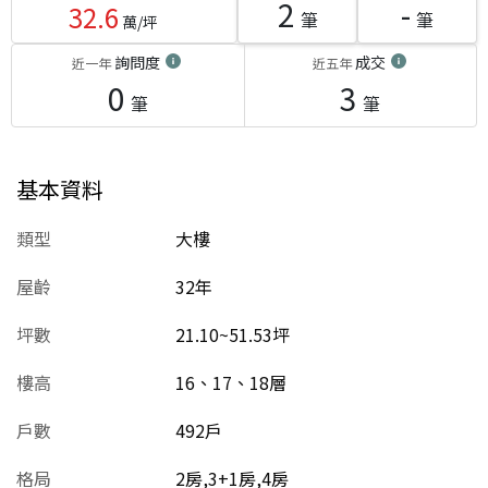
2
-
32.6
筆
筆
萬/坪
詢問度
成交
近一年
近五年
0
3
筆
筆
基本資料
類型
大樓
屋齡
32
年
坪數
21.10~51.53坪
樓高
16、17、18層
戶數
492戶
格局
2房,3+1房,4房