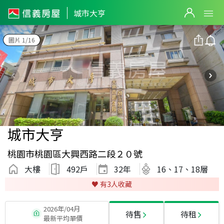
城市大亨
圖片 1/16
城市大亨
桃園市桃園區大興西路二段２０號
大樓
492戶
32
年
16、17、18層
♥️ 有
3
人收藏
2026年/04月
待售
待租
最新平均單價