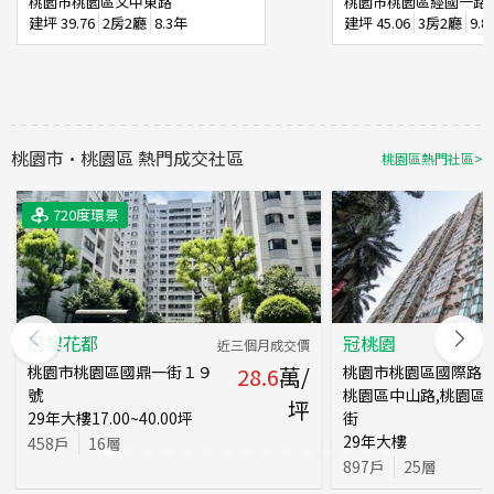
桃園市桃園區文中東路
桃園市桃園區經國一路
建坪
39.76
2房2廳
8.3年
建坪
45.06
3房2廳
9.
桃園市
·
桃園區
熱門成交社區
桃園區
熱門社區
>
720度環景
720度環景
巴黎花都
冠桃園
近三個月成交價
桃園市桃園區國鼎一街１９
28.6
萬/
桃園市桃園區國際路一
號
桃園區中山路,桃園區
坪
29
年
大樓
17.00~40.00
坪
街
29
年
大樓
458
戶
16
層
897
戶
25
層