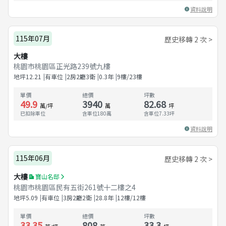
資料說明
115年07月
歷史移轉 2 次 >
大樓
桃園市桃園區正光路239號九樓
地坪
12.21
有車位
2房2廳3衛
0.3
年
9樓/23樓
單價
總價
坪數
49.9
3940
82.68
萬/坪
萬
坪
已扣除車位
含車位180萬
含車位
7.33
坪
資料說明
115年06月
歷史移轉 2 次 >
大樓
寶山名邸
桃園市桃園區民有五街261號十二樓之4
地坪
5.09
有車位
3房2廳2衛
28.8
年
12樓/12樓
單價
總價
坪數
33.35
808
33.3