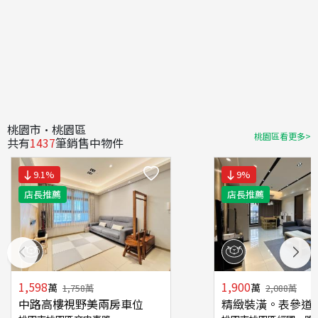
桃園市·桃園區
桃園區看更多>
共有
1437
筆銷售中物件
9.1
%
9
%
店長推薦
店長推薦
1,598
1,900
萬
萬
1,758
萬
2,088
萬
中路高樓視野美兩房車位
精緻裝潢。表參道