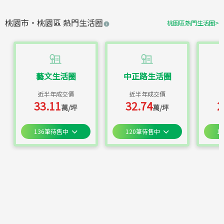
桃園市
・
桃園區
熱門生活圈
桃園區
熱門生活圈
>
藝文生活圈
中正路生活圈
近半年成交價
近半年成交價
33.11
32.74
2
萬/坪
萬/坪
136
筆待售中
120
筆待售中
10