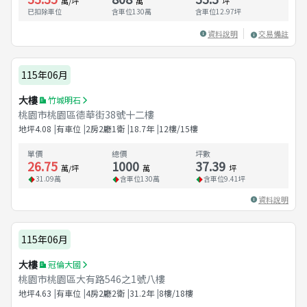
萬/坪
萬
坪
已扣除車位
含車位130萬
含車位
12.97
坪
資料說明
交易備註
115年06月
大樓
竹城明石
桃園市桃園區德華街38號十二樓
地坪
4.08
有車位
2房2廳1衛
18.7
年
12樓/15樓
單價
總價
坪數
26.75
1000
37.39
萬/坪
萬
坪
31.09
萬
含車位
130
萬
含車位
9.41
坪
資料說明
115年06月
大樓
冠倫大國
桃園市桃園區大有路546之1號八樓
地坪
4.63
有車位
4房2廳2衛
31.2
年
8樓/18樓