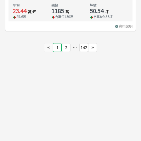
單價
總價
坪數
23.44
1185
50.54
萬/坪
萬
坪
25.6
萬
含車位
130
萬
含車位
9.33
坪
資料說明
<
1
2
⋯
142
>