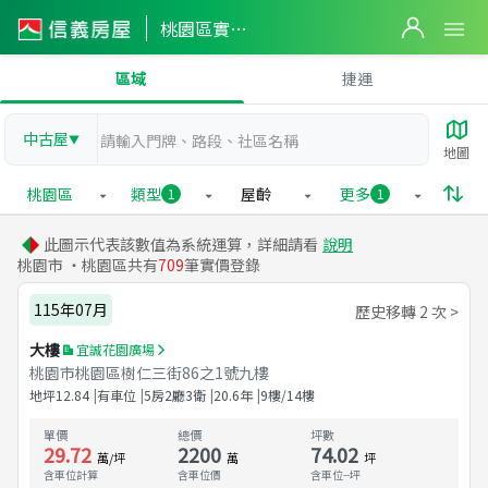
桃園區實價登錄
區域
捷運
中古屋
▼
地圖
桃園區
類型
屋齡
更多
1
1
此圖示代表該數值為系統運算，詳細請看
說明
桃園市 ・桃園區共有
709
筆實價登錄
115年07月
歷史移轉 2 次 >
大樓
宜誠花園廣場
桃園市桃園區樹仁三街86之1號九樓
地坪
12.84
有車位
5房2廳3衛
20.6
年
9樓/14樓
單價
總價
坪數
29.72
2200
74.02
萬/坪
萬
坪
含車位計算
含車位價
含車位
--
坪